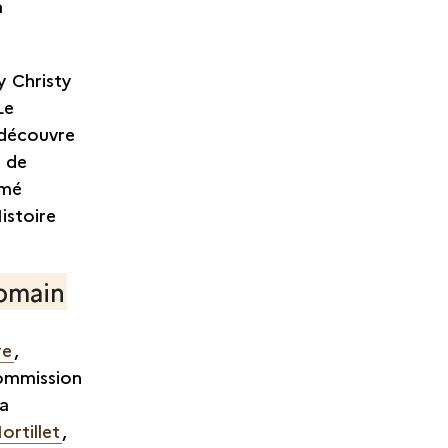
a
ry Christy
Le
 découvre
e de
mmé
istoire
romain
ye
,
ommission
Sa
ortillet
,