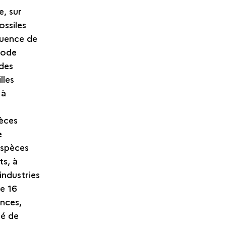
e, sur
ossiles
luence de
hode
 des
lles
 à
èces
e
espèces
s, à
 industries
le 16
nces,
té de