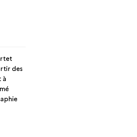
rtet
rtir des
t à
mmé
raphie