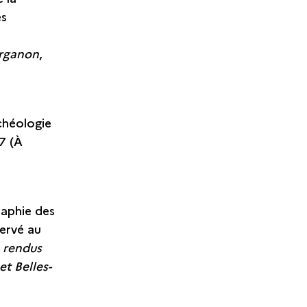
es
rganon
,
chéologie
17 (À
raphie des
servé au
 rendus
t Belles-