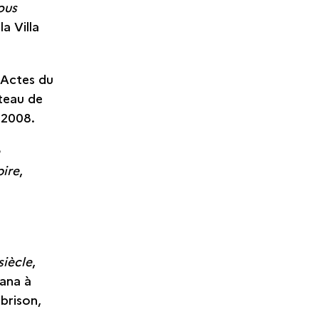
ous
a Villa
 Actes du
teau de
 2008.
e
pire
,
siècle
,
iana à
brison,