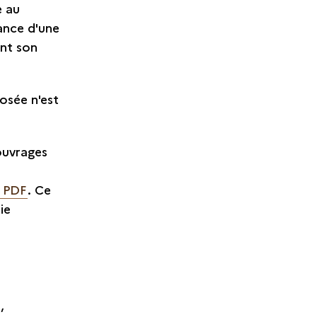
e au
sance d'une
ant son
posée n'est
 ouvrages
n PDF
. Ce
ie
,