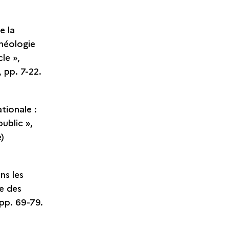
e la
chéologie
le »,
 pp. 7-22.
tionale :
ublic »,
e)
ns les
e des
 pp. 69-79.