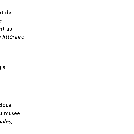
nt des
e
ent au
 littéraire
gie
tique
du musée
nales
,