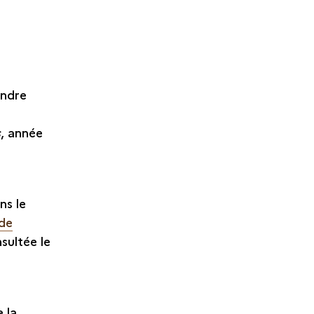
andre
s
, année
ns le
 de
nsultée le
 la