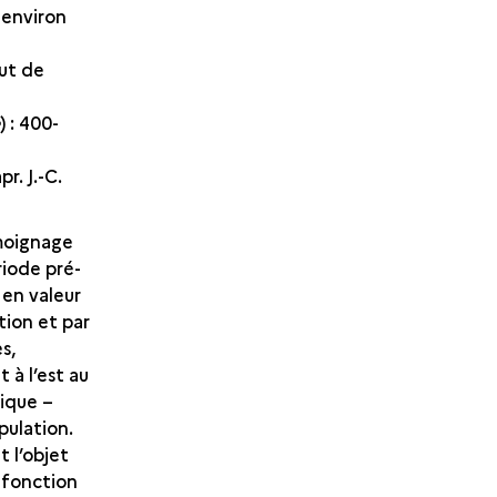
: environ
but de
e
) : 400-
pr. J.-C.
moignage
ériode pré-
 en valeur
tion et par
s,
 à l’est au
ique –
pulation.
t l’objet
 fonction