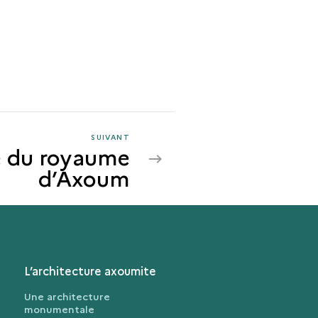
SUIVANT
SUIVANT
e du royaume
L’ÉMERGENCE
d’Axoum
DU
ROYAUME
D’AXOUM
L’architecture axoumite
Une architecture
monumentale