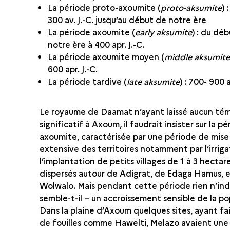
La période proto-axoumite (
proto-aksumite
) 
300 av. J.-C. jusqu’au début de notre ère
La période axoumite (
early aksumite
) : du dé
notre ère à 400 apr. J.-C.
La période axoumite moyen (
middle aksumit
600 apr. J.-C.
La période tardive (
late aksumite
) : 700- 900 a
Le royaume de Daamat n’ayant laissé aucun té
significatif à Axoum, il faudrait insister sur la p
axoumite, caractérisée par une période de mise
extensive des territoires notamment par l’irriga
l’implantation de petits villages de 1 à 3 hectare
dispersés autour de Adigrat, de Edaga Hamus, et
Wolwalo. Mais pendant cette période rien n’ind
semble-t-il – un accroissement sensible de la po
Dans la plaine d’Axoum quelques sites, ayant fai
de fouilles comme Hawelti, Melazo avaient une