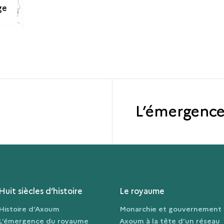
ge
L’émergenc
Huit siècles d’histoire
Le royaume
Histoire d’Axoum
Monarchie et gouvernement
L’émergence du royaume
Axoum à la tête d’un réseau