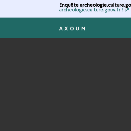
Enquête archeologie.culture.gou
archeologie.culture.gouv.fr !
AXOUM