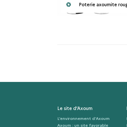
Poterie axoumite rou
Le site d’Axoum
L’environnement d'Axoum
Axoum : un site favorable