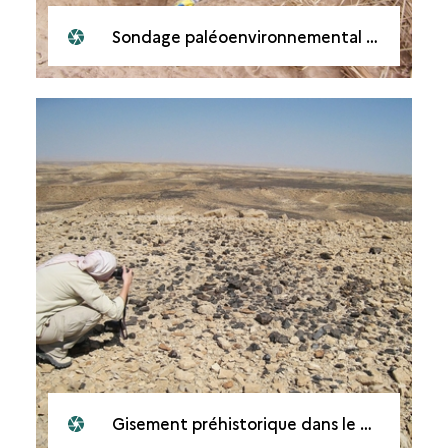
Sondage paléoenvironnemental dans le wâdî Surdûd, en Tihâma (Yémen).
Gisement préhistorique dans le Hadramawt