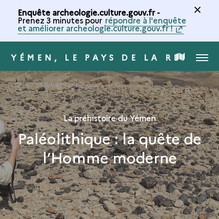
Enquête archeologie.culture.gouv.fr -
Prenez 3 minutes pour
répondre à l'enquête
et améliorer archeologie.culture.gouv.fr !
YÉMEN, LE PAYS DE LA REINE D
MENU
CARTE
DE
LA
La préhistoire du Yémen
Paléolithique : la quête de
COLLECTION
l’Homme moderne