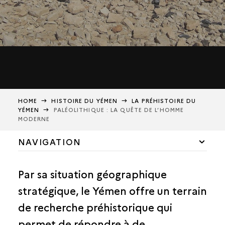
HOME
HISTOIRE DU YÉMEN
LA PRÉHISTOIRE DU
YÉMEN
PALÉOLITHIQUE : LA QUÊTE DE L’HOMME
MODERNE
NAVIGATION
LA PRÉHISTOIRE DU YÉMEN
Par sa situation géographique
PALÉOLITHIQUE : LA QUÊTE DE L’HOMME MODERNE
stratégique, le Yémen offre un terrain
UN NÉOLITHIQUE INACHEVÉ
de recherche préhistorique qui
L’ART RUPESTRE
permet de répondre à de
TRAVAIL ET CIRCULATION DE L’OBSIDIENNE