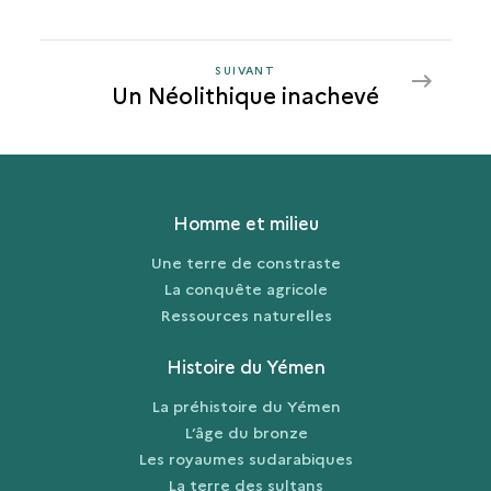
SUIVANT
SUIVANT
Un Néolithique inachevé
UN
NÉOLITHIQUE
INACHEVÉ
Homme et milieu
Une terre de constraste
La conquête agricole
Ressources naturelles
Histoire du Yémen
La préhistoire du Yémen
L’âge du bronze
Les royaumes sudarabiques
La terre des sultans