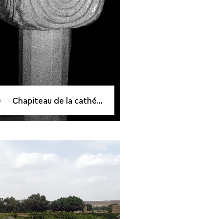
Chapiteau de la cathédrale de Sanaa (VIe siècle) remployé dans la Grande Mosquée de Sanaa