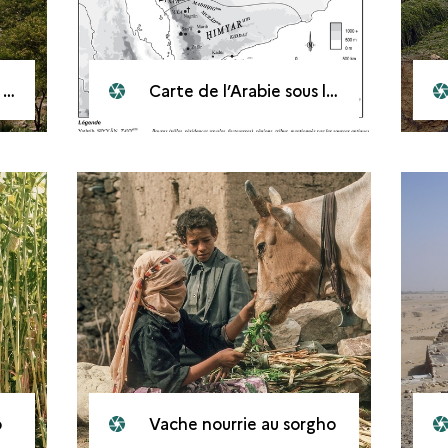
z
Carte de l’Arabie sous le règne d’Abraha
o
Vache nourrie au sorgho