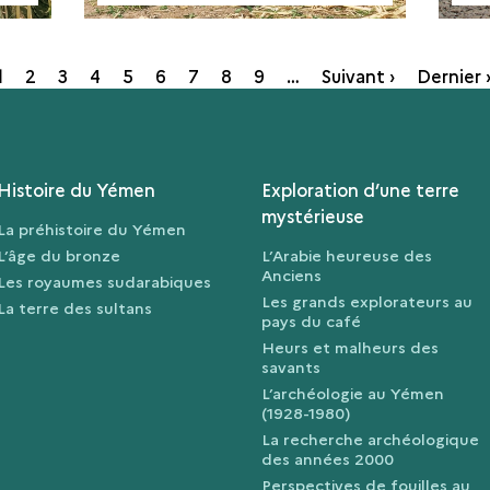
Page
1
Page
2
Page
3
Page
4
Page
5
Page
6
Page
7
Page
8
Page
9
…
Suivant ›
Dernier 
courante
Histoire du Yémen
Exploration d’une terre
mystérieuse
La préhistoire du Yémen
L’âge du bronze
L’Arabie heureuse des
Anciens
Les royaumes sudarabiques
Les grands explorateurs au
La terre des sultans
pays du café
Heurs et malheurs des
savants
L’archéologie au Yémen
(1928-1980)
La recherche archéologique
des années 2000
Perspectives de fouilles au