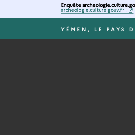
Enquête archeologie.culture.gou
archeologie.culture.gouv.fr !
YÉMEN, LE PAYS D