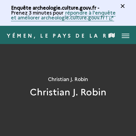
Enquête archeologie.culture.gouv.fr -
Prenez 3 minutes pour
répondre à l'enquête
et améliorer archeologie.culture.gouv.fr !
YÉMEN, LE PAYS DE LA REINE D
MENU
CARTE
DE
LA
Christian J. Robin
Christian J. Robin
COLLECTION