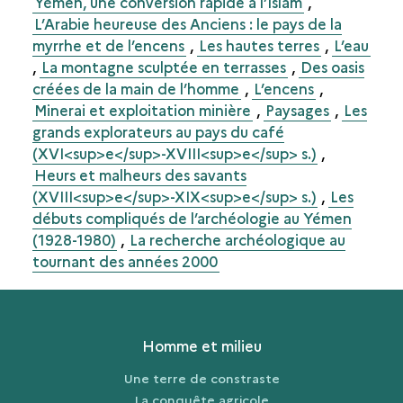
Yémen, une conversion rapide à l’Islam
,
L’Arabie heureuse des Anciens : le pays de la
myrrhe et de l’encens
,
Les hautes terres
,
L’eau
,
La montagne sculptée en terrasses
,
Des oasis
créées de la main de l’homme
,
L’encens
,
Minerai et exploitation minière
,
Paysages
,
Les
grands explorateurs au pays du café
(XVI<sup>e</sup>-XVIII<sup>e</sup> s.)
,
Heurs et malheurs des savants
(XVIII<sup>e</sup>-XIX<sup>e</sup> s.)
,
Les
débuts compliqués de l’archéologie au Yémen
(1928-1980)
,
La recherche archéologique au
tournant des années 2000
Homme et milieu
Une terre de constraste
La conquête agricole