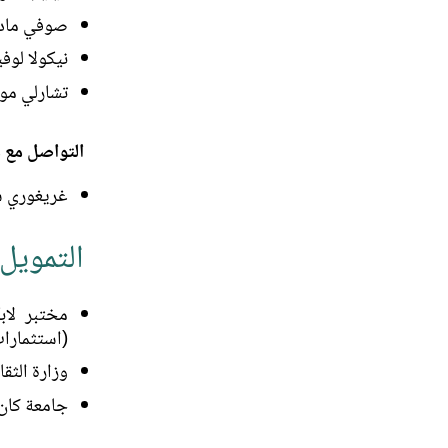
صوفي مادل
نيكولا لوفي
تشارلي مور
التواصل مع مركز ا
غريغوري شام
التمويل
(استثمارات المستقبل
وزارة الثقا
جامعة كان-