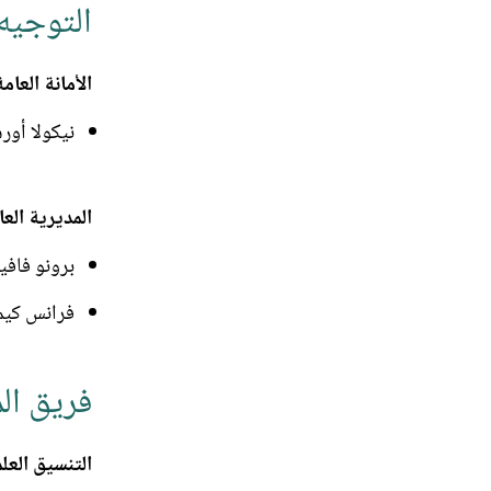
التوجيه 
الأمانة العامة:
نيكولا أورسيني،
المديرية العام
برونو فافي
فرانس كيما
فريق ال
التنسيق العل