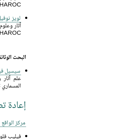
HAROC
لويز نوفي
HAROC
البحث الوثائ
سيسيل فير
المسماري HAROC
إعادة ت
مركز الواقع الافتراض
فيليب فلو