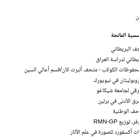
ن
سية المانحة
حف البريطاني
ريطاني لدراسة العراق
فوظات الكوكب - متحف ألبرت كان/قسم أعالي السين
بوليتان في نيويورك
رقي لجامعة شيكاغو
ق الأدنى في برلين
احف الوطنية
توزيع RMN-GP
ات أكسفورد للصورة في علم الآثار