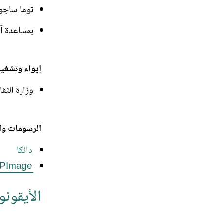
توما ساجور
بمساعدة آن
إيواء وتشغي
وزارة الثق
الرسومات وا
دانكا
IPImage
الأيقون