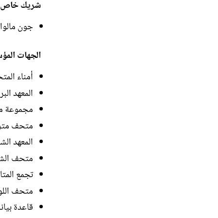
شريك خاص
جون مالوا
الجهات المؤس
أمناء المت
المعهد الب
مجموعة مح
متحف مترو
المعهد الش
متحف الشر
تجمع المت
متحف اللوفر، 
قاعدة بيان