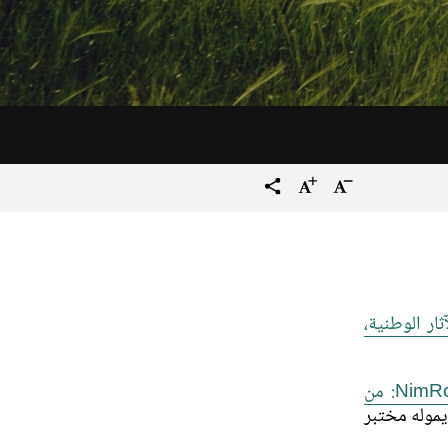
تصغير
زيادة
terms_trans.social.share
حجم
حجم
النص
النص
ار الوطنية،
"نمرود NimRod: من
يموله مختبر