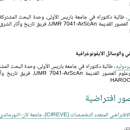
ل
آثار وعلوم العصور القديمة UMR 7041-ArScAn، فريق تاريخ
قي والوسائل الأيقونوغرافية
دوليه
علم آثار وعلوم العصور القديمة MR 7041-ArScAn
صور افتراضية
ي المتعدد التخصصات (CIREVE)، جامعة كان-النورماندي
ري