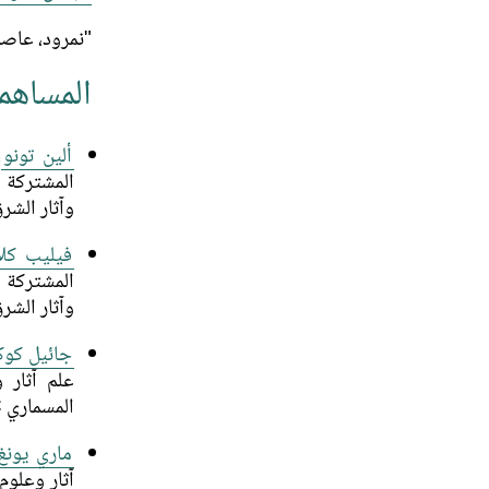
"نمرود، عاصم
المساهم
ألين تونو
وآثار الشرق ا
فيليب كلا
وآثار الشرق ا
جائيل كوك
المسماري HAROC
ماري يونغ