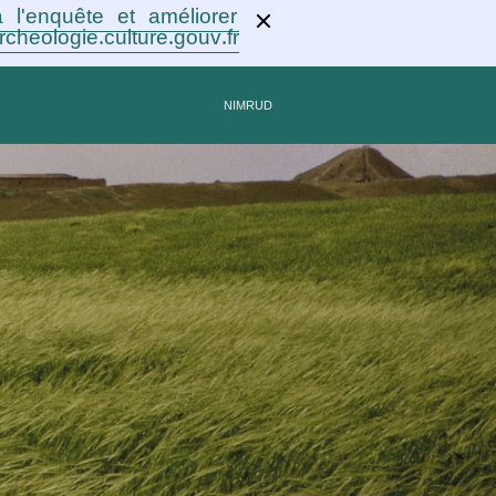
 l'enquête et améliorer
rcheologie.culture.gouv.fr !
NIMRUD