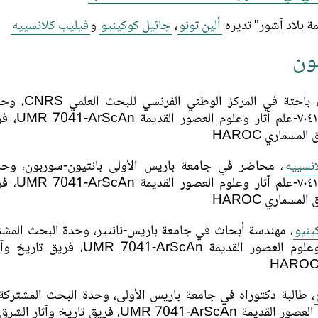
ة بلاد آشور" تديره
ألين تونو
،
جائيل كوكينيو
و
فيليب كلانسييه
ون
، باحثة في المركز الو
المشتركة ٧٠٤١-علم 
لمسماري HAROC
نسييه
، محاضر في جامعة باريس الأولى بانتيون-سوربون، وح
المشتركة ٧٠٤١-علم 
لمسماري HAROC
ينيو
علم آثار وعلوم العصور القديمة MR 7041-ArScAn
آثار وعلوم العصور القديمة UMR 7041-ArScAn، فريق تاريخ