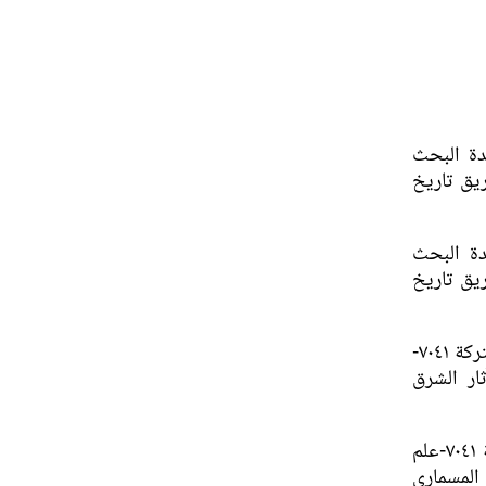
طني الفرنسي للبحث العلمي CNRS، وحدة البحث
آثار وعلوم العصور القديمة UMR 7041-ArScAn، فريق تاريخ
دة البحث
آثار وعلوم العصور القديمة UMR 7041-ArScAn، فريق تاريخ
، مهندسة أبحاث في جامعة باريس-نانتير، وحدة البحث المشتركة ٧٠٤١-
U، فريق تاريخ وآثار الشرق
، طالبة دكتوراه في جامعة باريس الأولى، وحدة البحث المشتركة ٧٠٤١-علم
 وآثار الشرق المسماري