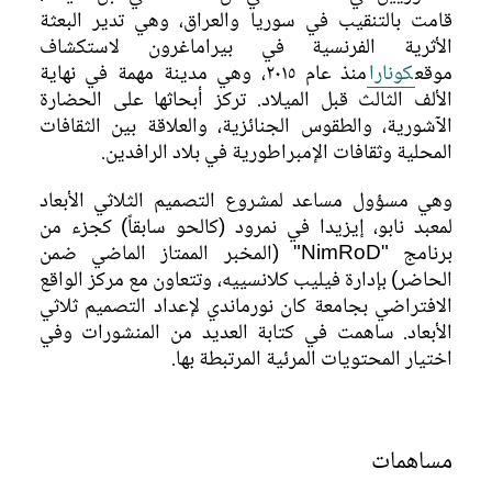
قامت بالتنقيب في سوريا والعراق، وهي تدير البعثة
الأثرية الفرنسية في بيراماغرون لاستكشاف
موقع
كونارا
منذ عام ٢٠١٥، وهي مدينة مهمة في نهاية
الألف الثالث قبل الميلاد. تركز أبحاثها على الحضارة
الآشورية، والطقوس الجنائزية، والعلاقة بين الثقافات
المحلية وثقافات الإمبراطورية في بلاد الرافدين.
وهي مسؤول مساعد لمشروع التصميم الثلاثي الأبعاد
لمعبد نابو، إيزيدا في نمرود (كالحو سابقاً) كجزء من
برنامج "NimRoD" (المخبر الممتاز الماضي ضمن
الحاضر) بإدارة فيليب كلانسييه، وتتعاون مع مركز الواقع
الافتراضي بجامعة كان نورماندي لإعداد التصميم ثلاثي
الأبعاد. ساهمت في كتابة العديد من المنشورات وفي
اختيار المحتويات المرئية المرتبطة بها.
مساهمات