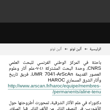
الرئيسية
ألين تونو
ألين تونو
باحثة في المركز الوطني الفرنسي للبحث العلمي
CNRS، وحدة البحث المشتركة ٧٠٤١-علم آثار وعلوم
العصور القديمة UMR 7041-ArScAn، فريق تاريخ
وآثار الشرق المسماري HAROC
http://www.arscan.fr/haroc/equipe/membres-
permanents/aline-tenu/
دكتوراه في علم الآثار الشرقية، تمحورت أطروحتها حول
الآشوريين في النصف الثاني من الألف الثاني قبل الميلاد.