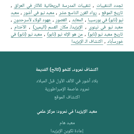
تجدد التنقيبات
,
تنقيبات المدرسة البريطانية للآثار في العراق
,
تاريخ الموقع
,
رواد القرن التاسع عشر
,
معبد نبو في أشور
,
معبد
نبو (نابو) في بورسيبا
,
المعابد
,
القصور
,
عهود الولاء لأسرحدون
,
معبد نبو في نينوى
,
الإيزيدا، مكان القسم (اليمين)
,
الأختام
,
تاريخ معبد نبو (نابو)
,
من هو الإله نبو (نابو)
,
معبد نبو (نابو) في
خورسآباد
,
اكتشاف الـ الإيزيدا
اكتشاف نمرود، كلخو (كالح) القديمة
بلاد آشور في الألف الأول قبل الميلاد
نمرود عاصمة الإمبراطورية
اكتشاف الموقع
معبد الإيزيدا في نمرود: مركز علمي
معبد هام
إعادة تكوين الإيزيدا