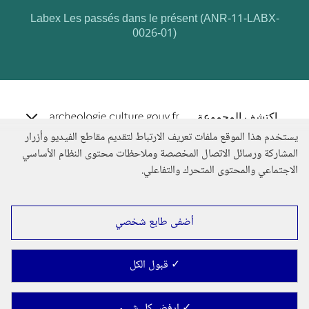
Labex Les passés dans le présent (ANR-11-LABX-
0026-01)
e.archeo
اكتشف المجموعة
يستخدم هذا الموقع ملفات تعريف الارتباط لتقديم مقاطع الفيديو وأزرار
المشاركة ورسائل الاتصال المخصصة وملاحظات محتوى النظام الأساسي
الاجتماعي والمحتوى المتحرك والتفاعلي.
أضفى طابع شخصي
✓ قبول الكل
2026. Ministry of
-
Gestion des cookies
✓ ارفض كل شيء