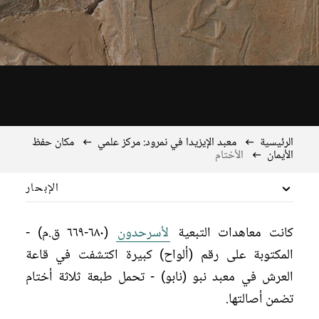
الرئيسية
معبد الإيزيدا في نمرود: مركز علمي
مكان حفظ
الأيمان
الأختام
الإبحار
معبد هام
كانت معاهدات التبعية
لأسرحدون
(٦٨٠-٦٦٩ ق.م) -
إعادة تكوين الإيزيدا
المكتوبة على رقم (ألواح) كبيرة اكتشفت في قاعة
العرش في معبد نبو (نابو) - تحمل طبعة ثلاثة أختام
نبو (نابو): إله الكتبة
تضمن أصالتها.
مكتبة إيزيدا