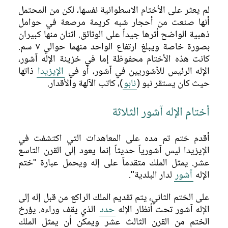
لم يعثر على الأختام الاسطوانية نفسها، لكن من المحتمل
مركز إداري
أنها صنعت من أحجار شبه كريمة مرصعة في حوامل
ذهبية الواضح أثرها جيداً على الوثائق. اثنان منها كبيران
مكان حفظ الأيمان
بصورة خاصة ويبلغ ارتفاع الواحد منهما حوالي ٧ سم.
كانت هذه الأختام محفوظة إما في خزينة الإله آشور،
أدي (أيمان) أسرحدون
الإله الرئيس للآشوريين في آشور، أو في
الإيزيدا
ذاتها
الإيزيدا: مكان حفظ الأيمان
حيث كان يستقر نبو (
نابو
)، كاتب الآلهة والأقدار.
الأختام
أختام الإله آشور الثلاثة
أقدم ختم تم مده على المعاهدات التي اكتشفت في
الإيزيدا ليس آشورياً حديثاً إنما يعود إلى القرن التاسع
عشر. يمثل الملك متقدماً على إله ويحمل عبارة "ختم
الإله
آشور
لدار البلدية".
على الختم الثاني، يتم تقديم الملك الراكع من قبل إله إلى
الإله آشور تحت أنظار الإله
حدد
الذي يقف وراءه. يؤرخ
الختم من القرن الثالث عشر ويمكن أن يمثل الملك