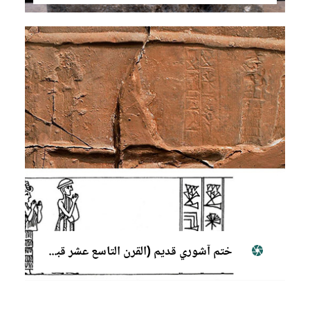
ختم آشوري قديم (القرن التاسع عشر قبل الميلاد)