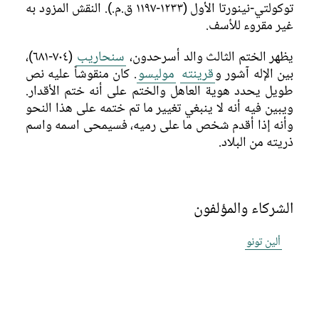
توكولتي-نينورتا الأول (١٢٣٣-١١٩٧ ق.م.). النقش المزود به
غير مقروء للأسف.
يظهر الختم الثالث والد أسرحدون،
سنحاريب
(٧٠٤-٦٨١)،
بين الإله آشور و
قرينته
موليسو
. كان منقوشاً عليه نص
طويل يحدد هوية العاهل والختم على أنه ختم الأقدار.
ويبين فيه أنه لا ينبغي تغيير ما تم ختمه على هذا النحو
وأنه إذا أقدم شخص ما على رميه، فسيمحى اسمه واسم
ذريته من البلاد.
الشركاء والمؤلفون
ألين تونو