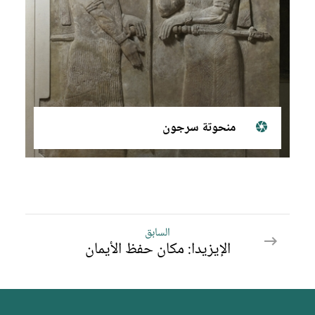
منحوتة سرجون
السابق
السابق
الإيزيدا: مكان حفظ الأيمان