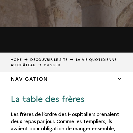
HOME
DÉCOUVRIR LE SITE
LA VIE QUOTIDIENNE
AU CHÂTEAU
MANGER
NAVIGATION
CHÂTEAU ET RÈGLES DE VIE MONASTIQUES
La table des frères
DORMIR EN COMMUN
Les frères de l’ordre des Hospitaliers prenaient
AU DÉBUT, DES ESPACES UNITAIRES
deux repas par jour. Comme les Templiers, ils
DES ESPACES DE VIE HIÉRARCHISÉS
avaient pour obligation de manger ensemble,