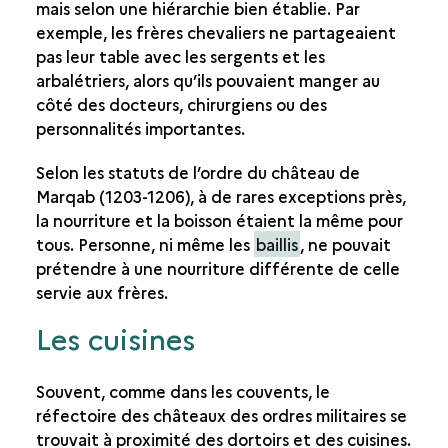
mais selon une hiérarchie bien établie. Par
LA TOUR DES LATRINES
exemple, les frères chevaliers ne partageaient
PRIER
pas leur table avec les sergents et les
arbalétriers, alors qu’ils pouvaient manger au
DES CHAPELLES ORNÉES DE FRESQUES
côté des docteurs, chirurgiens ou des
MANGER
personnalités importantes.
Selon les statuts de l’ordre du château de
Marqab (1203-1206), à de rares exceptions près,
la nourriture et la boisson étaient la même pour
tous. Personne, ni même les
baillis
, ne pouvait
prétendre à une nourriture différente de celle
servie aux frères.
Les cuisines
Souvent, comme dans les couvents, le
réfectoire des châteaux des ordres militaires se
trouvait à proximité des dortoirs et des cuisines.