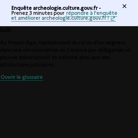
Enquête archeologie.culture.gouv.fr -
Prenez 3 minutes pour
répondre à l'enquête
et améliorer archeologie.culture.gouv.fr !
Bailli
Au Moyen-Âge, représentant du roi ou d'un seigneur,
dans une circonscription où il exerce par délégation un
pouvoir administratif et militaire ainsi que des
attributions judiciaires.
Ouvrir le glossaire