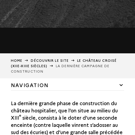
HOME
DÉCOUVRIR LE SITE
LE CHÂTEAU CROISÉ
(XIIE-XIIIE SIÈCLES)
LA DERNIÈRE CAMPAGNE DE
CONSTRUCTION
NAVIGATION
PRÉSENTATION DU CHÂTEAU
La dernière grande phase de construction du
LE PREMIER CHÂTEAU HOSPITALIER (XIIE SIÈCLE)
château hospitalier, que l’on situe au milieu du
e
XIII
siècle, consista à le doter d’une seconde
LA CAMPAGNE DE RENFORCEMENT DU XIIIE SIÈCLE
enceinte (contre laquelle vinrent s’adosser au
sud des écuries) et d’une grande salle précédée
LA DERNIÈRE CAMPAGNE DE CONSTRUCTION