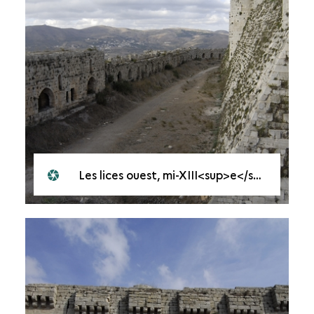
Les lices ouest, mi-XIII<sup>e</sup> siècle