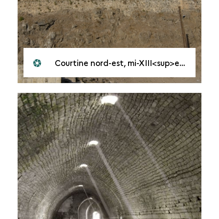
Courtine nord-est, mi-XIII<sup>e</sup> siècle