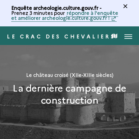
Enquête archeologie.culture.gouv.fr -
Prenez 3 minutes pour
répondre à l'enquête
et améliorer archeologie.culture.gouv.fr !
LE CRAC DES CHEVALIERS
MENU
CARTE
DE
LA
Le château croisé (XIIe-XIIIe siècles)
La dernière campagne de
COLLECTION
construction