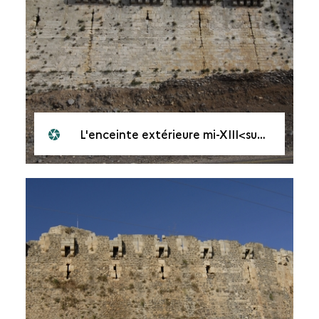
L'enceinte extérieure mi-XIII<sup>e</sup> siècle