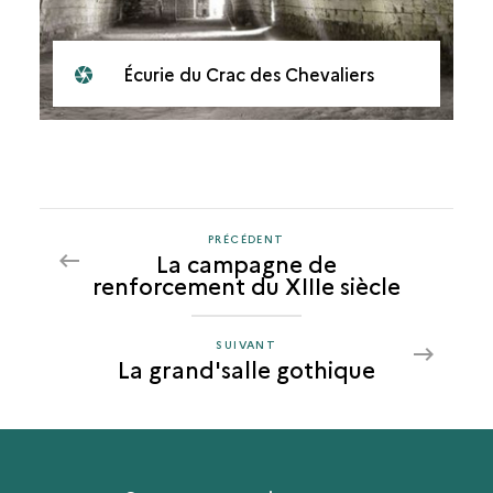
Écurie du Crac des Chevaliers
PRÉCÉDENT
PRÉCÉDENT
La campagne de
LA
renforcement du XIIIe siècle
GRAND'SALLE
GOTHIQUE
SUIVANT
SUIVANT
La grand'salle gothique
LA
GRAND'SALLE
GOTHIQUE