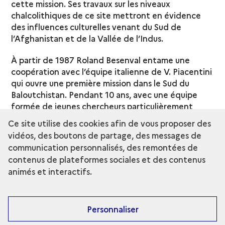
cette mission. Ses travaux sur les niveaux
chalcolithiques de ce site mettront en évidence
des influences culturelles venant du Sud de
l’Afghanistan et de la Vallée de l’Indus.
À partir de 1987 Roland Besenval entame une
coopération avec l’équipe italienne de V. Piacentini
qui ouvre une première mission dans le Sud du
Baloutchistan. Pendant 10 ans, avec une équipe
formée de jeunes chercheurs particulièrement
motivés, il explorera cette région encore mal
Ce site utilise des cookies afin de vous proposer des
connue qu’est le Makran. De la Préhistoire à
vidéos, des boutons de partage, des messages de
l’époque islamique il arrive ainsi à écrire l’histoire
communication personnalisés, des remontées de
environnementale et culturelle d’un espace
contenus de plateformes sociales et des contenus
géographique où les influences venues, d’Iran,
animés et interactifs.
d’Afghanistan et du Pakistan, se succèdent, se
croisent, se recomposent.
Pour autant l’intérêt de Roland Besenval pour
Personnaliser
l’Afghanistan ne faiblit pas, entretenant des