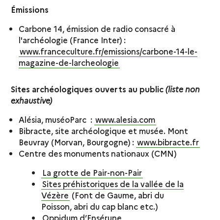
Émissions
Carbone 14, émission de radio consacré à
l'archéologie (France Inter) :
www.franceculture.fr/emissions/carbone-14-le-
magazine-de-larcheologie
Sites archéologiques ouverts au public
(liste non
exhaustive)
Alésia, muséoParc :
www.alesia.com
Bibracte, site archéologique et musée. Mont
Beuvray (Morvan, Bourgogne) :
www.bibracte.fr
Centre des monuments nationaux (CMN)
La grotte de Pair-non-Pair
Sites préhistoriques de la vallée de la
Vézère
(Font de Gaume, abri du
Poisson, abri du cap blanc etc.)
Oppidum d’Ensérune