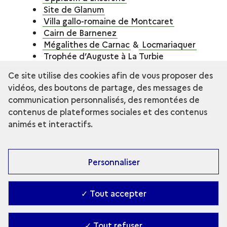
Site de Glanum
Villa gallo-romaine de Montcaret
Cairn de Barnenez
Mégalithes de Carnac
&
Locmariaquer
Trophée d’Auguste à La Turbie
Site archéologique de Montmaurin
Ce site utilise des cookies afin de vous proposer des
Site gallo-romain de Sanxay
vidéos, des boutons de partage, des messages de
communication personnalisés, des remontées de
Lattes, site archéologique et musée Henri
contenus de plateformes sociales et des contenus
Prades :
museearcheo.montpellier3m.fr
animés et interactifs.
La Fabrique de la ville, unité d'Archéologie de
Saint-Denis :
www.plainecommune.fr/decouvrir-
sortir/tourisme/la-fabrique-de-la-ville
Personnaliser
Villa de Loupian, musée et site archéologique :
site internet du musée
✓ Tout accepter
Musées, centres d'interprétation
ArchéoMuse
réseau professionnel des musées
✓ Tout refuser