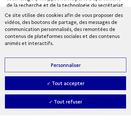
de la recherche et de la technologie du secrétariat
général du ministère de la Culture, elle est
Ce site utilise des cookies afin de vous proposer des
aujourd'hui portée par la direction générale des
vidéos, des boutons de partage, des messages de
Patrimoines et de l'architecture du ministère de la
communication personnalisés, des remontées de
Culture.
contenus de plateformes sociales et des contenus
animés et interactifs.
Collection de référence,
Grands sites
archéologiques
-
archeologie.culture.gouv.fr
est
coordonnée depuis 2015 par le
musée
d'Archéologie nationale, domaine national de
Personnaliser
Saint-Germain-en-Laye
.
✓ Tout accepter
En savoir plus
-
Thomas Sagory
, "Grands sites
✓ Tout refuser
archéologiques",
Culture et Recherche n° 139,
printemps-été 2019
, page 71, mis en ligne le 18
août 2019, consulté le 5 décembre 2020.
Télécharger le
pdf