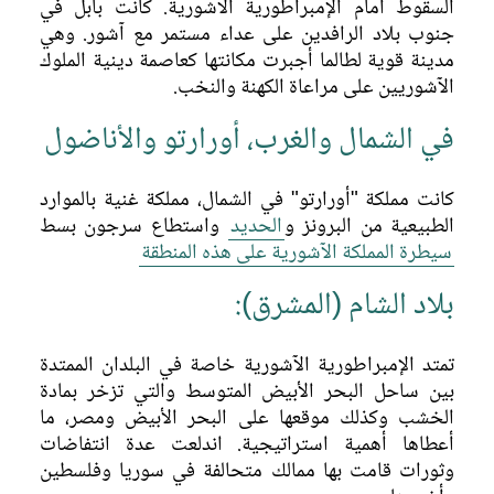
السقوط أمام الإمبراطورية الآشورية. كانت بابل في
نمرود، كالخو القديمة
جنوب بلاد الرافدين على عداء مستمر مع آشور. وهي
نينوى
مدينة قوية لطالما أجبرت مكانتها كعاصمة دينية الملوك
الآشوريين على مراعاة الكهنة والنخب.
الممالك المجاورة
في الشمال والغرب، أورارتو والأناضول
موقع خورسآباد
ورشة البناء
كانت مملكة "أورارتو" في الشمال، مملكة غنية بالموارد
الطبيعية من البرونز و
الحديد
واستطاع سرجون بسط
تحت حكم سرجون
سيطرة المملكة الآشورية على هذه المنطقة
اكتشاف الموقع
بلاد الشام (المشرق):
الأبحاث
تمتد الإمبراطورية الآشورية خاصة في البلدان الممتدة
بين ساحل البحر الأبيض المتوسط والتي تزخر بمادة
الخشب وكذلك موقعها على البحر الأبيض ومصر، ما
أعطاها أهمية استراتيجية. اندلعت عدة انتفاضات
وثورات قامت بها ممالك متحالفة في سوريا وفلسطين