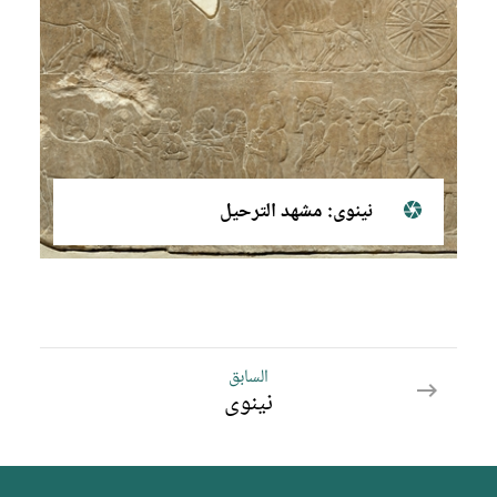
نينوى: مشهد الترحيل
السابق
السابق
نينوى