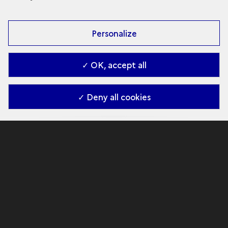
Personalize
✓ OK, accept all
✓ Deny all cookies
Roc-aux-Sorciers Rockshelter
Prehistoric sculpted
rock shelters