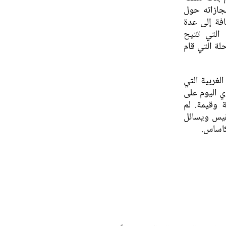
جازاته حول
م حوالي ٢٠٠ ورقة، إضافة إلى عدة
 التي تتيح
لة التي قام
لغربية التي
ي اليوم على
 وقيمة. لم
قيس ويسائل
كاساس.