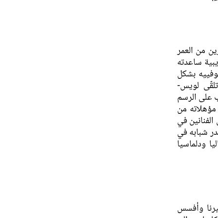
ين من العمر
يبية ساعدته
غوفييه بشكل
لقّى لويس-
ب على الرسم
مؤهلاته من
الفنانين في
سية. فقضى صدر شبابه في
يا ودلماسيا
لى سميرنا وأفسس