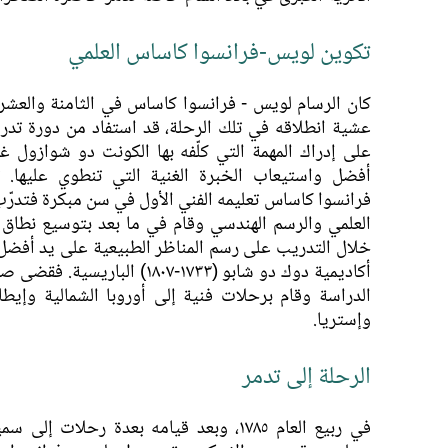
تكوين لويس-فرانسوا كاساس العلمي
كان الرسام لويس - فرانسوا كاساس في الثامنة والعشر
عشية انطلاقه في تلك الرحلة، قد استفاد من دورة تدر
على إدراك المهمة التي كلّفه بها الكونت دو شوازول 
أفضل واستيعاب الخبرة الغنية التي تنطوي عليها. ت
فرانسوا كاساس تعليمه الفني الأول في سن مبكرة فتدرّ
العلمي والرسم الهندسي وقام في ما بعد بتوسيع نطاق 
خلال التدريب على رسم المناظر الطبيعية على يد أفضل 
أكاديمية دوك دو شابو (١٧٣٣-١٨٠٧) الباري
الدراسة وقام برحلات فنية إلى أوروبا الشمالية وإيطال
وإستريا.
الرحلة إلى تدمر
في ربيع العام ١٧٨٥، وبعد قيامه بعدة رحلات إ