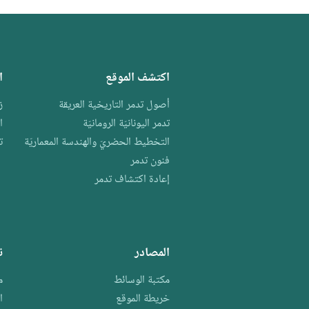
الأثريّ
اكتشف الموقع
ا
أصول تدمر التاريخية العريقة
ز
تدمر اليونانيّة الرومانيّة
ا
التخطيط الحضريّ والهندسة المعماريّة
ت
فنون تدمر
إعادة اكتشاف تدمر
المصادر
ن
مكتبة الوسائط
م
خريطة الموقع
ا