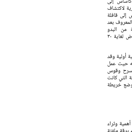
كاساس إلى
ية لاكتشاف
 إلى قافلة
لمعروف بعد
بلته مجموعة من البدو
المستقريين في نطاق معبد بل حيث أقام وسط الأنقاض لغاية ٣٠
 أولية وقد
ه حيث عمل
لمسرح وقوس
 التي كانت
بوضع خريطة
همية وثراء
 بدقة ملفتة