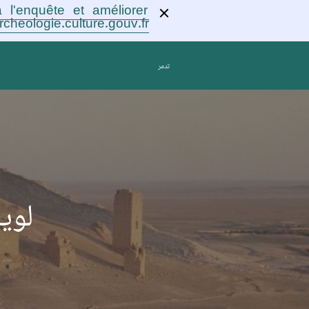
 l'enquête et améliorer
rcheologie.culture.gouv.fr !
تدمر
لوي