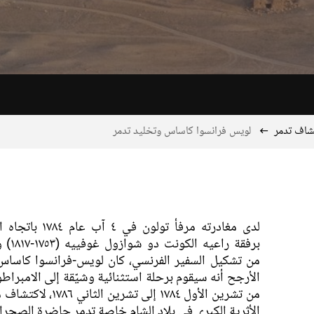
شاف تدمر
لويس فرانسوا كاساس وتخليد تدمر
لدى مغادرته مرفأ تولون في
برفقة راعي
من تشكيل السفير الفرنسي، كان لويس-فرانسوا كاسا
الأرجح أنه سيقوم برحلة استثنائية وشيّقة إلى الامبراطو
من تشرين الأول ١٧٨٤ إلى تشرين 
الأثرية الكبرى في بلاد الشام خاصة تدمر حاضرة الصحراء