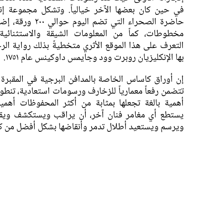
في حين كان بعضها الآخر خيالياً. وتشكل مجموعة إن
حاضرة الصحراء التي تضم اليو
مخطوطات، كماً من المعلومات الشيقة والاستثنائية
التعرف على هذا الموقع الأثري متخطيةً بذلك رواية الرح
بها الإنكليزيان روبرت وود وجايمس داوكينس عام ١٧٥١.
إن أوراق كاساس الخاصة بالمدافن البرجية في المقبرة ا
تتضمن رفعاً معمارياً للزخارف ورسومات استعادية، تنطو
أهمية بالغة تجعلها بمثابة من أكثر المحفوظات أهمية
يستطع أي مغامر فنان آخر، أن يراقب ويستكشف وي
ويرسم ويستعيد أطلال تدمر وأنقاضها بشكل أفضل من 