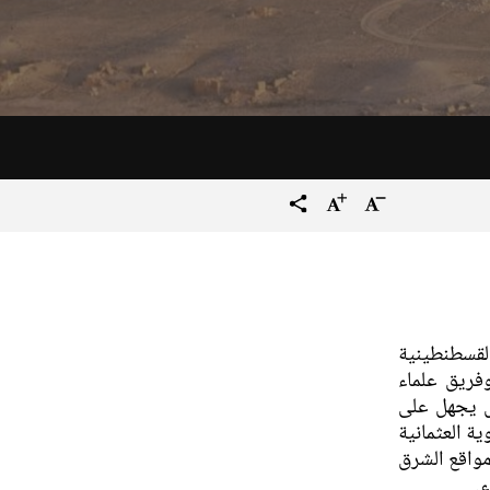
تصغير
زيادة
terms_trans.social.share
حجم
حجم
النص
النص
 ٤ آب عام ١٧٨٤ باتجاه القسطنطينية
ه الكونت دو شوازول غوفييه (١٧٥٣-١٨١٧) وفريق علماء
س يجهل على
ية العثمانية
الثاني ١٧٨٦، لاكتشاف مواقع الشرق
.