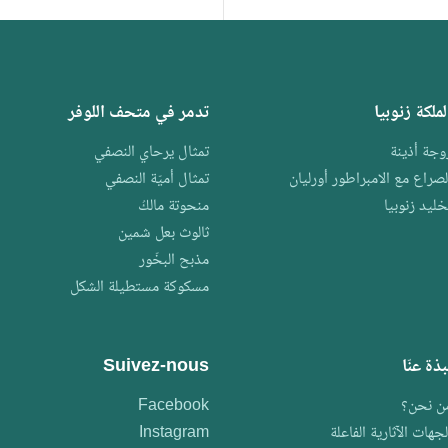
لملكة زنوبيا
تدمر في متحف اللوفر
وجة أذينة
تمثال يرحاي النصفي
لصراع مع الامبراطور أورليان
تمثال أميّة النصفي
خليد زنوبيا
منحوتة مالكُ
ثالوث بعل شمين
مذبح البخّور
مسكوكة مستطيلة الشكل
بذة عنّا
Suivez-nous
ن نحن؟
Facebook
لجهات الآثارية الفاعلة
Instagram