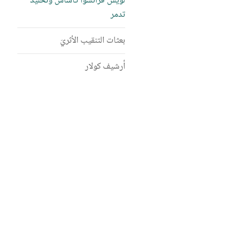
لويس فرانسوا كاساس وتخليد
تدمر
بعثات التنقيب الأثريّ
أرشيف كولار