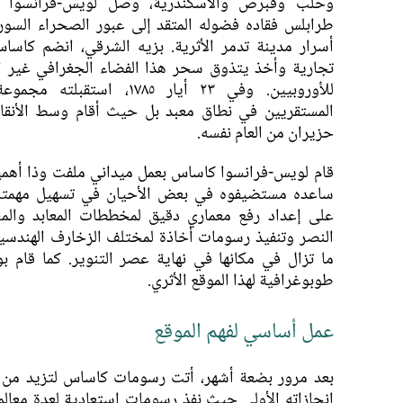
وحلب وقبرص والاسكندرية، وصل لويس-فرانسوا 
طرابلس فقاده فضوله المتقد إلى عبور الصحراء السور
أسرار مدينة تدمر الأثرية. بزيه الشرقي، انضم كاساس
تجارية وأخذ يتذوق سحر هذا الفضاء الجغرافي غير ا
للأوروبيين. وفي ٢٣ أيار ١٧٨٥، استق
حزيران من العام نفسه.
قام لويس-فرانسوا كاساس بعمل ميداني ملفت وذا أهمية
ساعده مستضيفوه في بعض الأحيان في تسهيل مهمت
على إعداد رفع معماري دقيق لمخططات المعابد وا
النصر وتنفيذ رسومات أخاذة لمختلف الزخارف الهندسية
ما تزال في مكانها في نهاية عصر التنوير. كما قام 
طوبوغرافية لهذا الموقع الأثري.
عمل أساسي لفهم الموقع
بعد مرور بضعة أشهر، أتت رسومات كاساس لتزيد من أ
إنجازاته الأولى حيث نفذ رسومات استعادية لعدة معالم