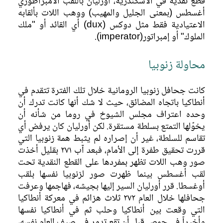
قطع نقدية في الاسكندرية، أورليان باللقب الامبراطوري
أغسطس (بمعنى الجليل والمهيب) ووهب اللات بألقابه
الاعتيادية فقط مثل دوكس (dux) أي القائد أو "ملك
الملوك" أو إمبراتور(imperator).
محاولة زنوبيا
كانت جحافل زنوبيا الرومانية خلال تلك الفترة تتقدم في
أنطاكيا باتجاه المضائق، حيث لا شك أنها كانت تدرك أن
وحده اعتراف مجلس الشيوخ في روما من شأنه أن
يخوّلها التمتع بسلطة مستقرة. لكن أورليان كان يرفض أي
تقاسم للسلطة، غير أن إصراره لم يثبط همة زنوبيا التي
قررت تحقيق طفرة إلى الأمام، فبعد آب ٢٧١ بقليل أخذت
صور وهب اللات تظهر بمفردها على القطع النقدية تحت
لقب أغسطس بينما ظهرت صور لزنوبيا نفسها بلقب
أوغسطا. قرر أورليان السير إليها بجيشه، فهاجمها وعرفت
جحافلها خلال العام ٢٧٢ ثلاث هزائم في معركة أنطاكيا
التي وقعت بين أنطاكيا وحلب ثم في أنطاكيا نفسها
وأخيراً في حمص قبل أن تقع تدمر في صيف العام نفسه،