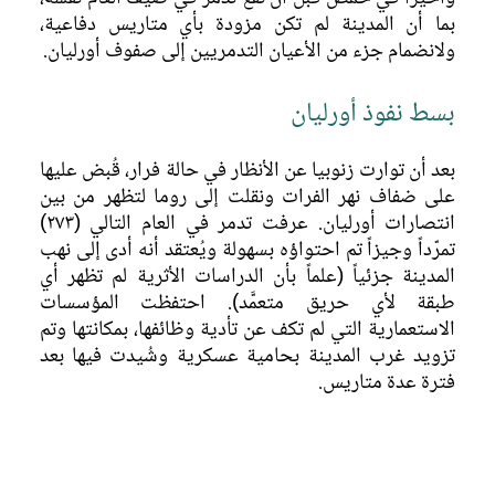
بما أن المدينة لم تكن مزودة بأي متاريس دفاعية،
ولانضمام جزء من الأعيان التدمريين إلى صفوف أورليان.
بسط نفوذ أورليان
بعد أن توارت زنوبيا عن الأنظار في حالة فرار، قُبض عليها
على ضفاف نهر الفرات ونقلت إلى روما لتظهر من بين
انتصارات أورليان. عرفت تدمر في العام التالي (٢٧٣)
تمرّداً وجيزاً تم احتواؤه بسهولة ويُعتقد أنه أدى إلى نهب
المدينة جزئياً (علماً بأن الدراسات الأثرية لم تظهر أي
طبقة لأي حريق متعمَّد). احتفظت المؤسسات
الاستعمارية التي لم تكف عن تأدية وظائفها، بمكانتها وتم
تزويد غرب المدينة بحامية عسكرية وشُيدت فيها بعد
فترة عدة متاريس.