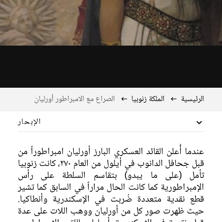
الرئيسية
الملكة زنوبيا
الصراع مع الامبراطور أورليان
الإبحار
زوجة أذينة
عندما أُعلن القائد العسكري البارز أورليان امبراطوراً من
قبل جحافل الدانوب في أيلول من العام ٢٧٠، كانت زنوبيا
الصراع مع الامبراطور أورليان
تأمل (على ما يبدو) بتقاسم السلطة على رأس
الإمبراطورية كما كانت الحال مراراً في السابق كما تشير
تخليد زنوبيا
قطع نقدية متعددة ضُربت في الإسكندرية وأنطاكيا.
حيث ظهرت صور كل من أورليان ووهب اللات على عدة