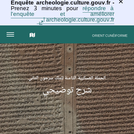
Enquête archeologie.culture.gouv.fr -
Prenez 3 minutes pour
répondre à
l'enquête et améliorer
archeologie.culture.gouv.fr !
الخريطة
ORIENT CUNÉIFORME
التفاعلية
للمجموعة
الحملة العسكريّة الثامنة للملك سرجون الثاني
شرح توضيحي