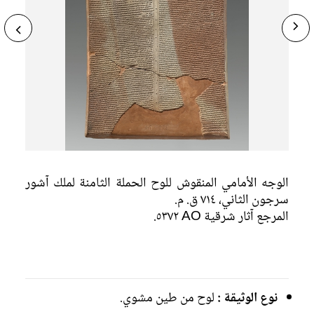
ide
Ne
مملكة أورارتو من وجهة نظر الآشوريين
ous
sl
الوجه الأمامي المنقوش للوح الحملة الثامنة لملك آشور
سرجون الثاني، ٧١٤ ق. م.
المرجع آثار شرقية AO ٥٣٧٢.
نوع الوثيقة :
لوح من طين مشوي.