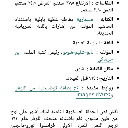
المقاسات :
الارتفاع ٣٧،٥ سنتم، العرض ٢٤،٥ سنتم،
العمق ٣،٨٠ سنتم.
الكتابة :
مسمارية
مقاطع لفظية بابلية، باستثناء
الحاشية المؤلفة من إشارات باللغة السريانية
الحديثة.
اللغة :
البابلية العادية.
المؤلف :
نابو-شليم-شونو
، رئيس كتبة الملك،
ابن
حرماكي
مكان الكتابة :
آشور.
التاريخ :
٧١٤ قبل الميلاد.
روابط مفيدة :
>: بطاقة توضيحية من اللوفر
و
>Images d'Art
نُقش نص الحملة العسكرية الثامنة لملك آشور على لوح
من طين مشوي، قام باقتنائه متحف اللوفر عام ١٩١٠.
ترجم النص للمرة الأولى فرانسوا ثورو-دانجين