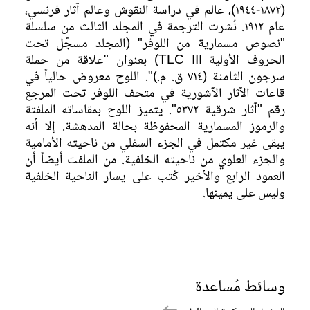
(١٨٧٢-١٩٤٤)، عالم في دراسة النقوش وعالم آثار فرنسي،
عام ١٩١٢. نُشرت الترجمة في المجلد الثالث من سلسلة
"نصوص مسمارية من اللوفر" (المجلد مسجّل تحت
الحروف الأولية TLC III) بعنوان "علاقة من حملة
سرجون الثامنة (٧١٤ ق. م.)". اللوح معروض حالياً في
قاعات الآثار الآشورية في متحف اللوفر تحت المرجع
رقم "آثار شرقية ٥٣٧٢". يتميز اللوح بمقاساته الملفتة
والرموز المسمارية المحفوظة بحالة المدهشة. إلا أنه
يبقى غير مكتمل في الجزء السفلي من ناحيته الأمامية
والجزء العلوي من ناحيته الخلفية. من الملفت أيضاً أن
العمود الرابع والأخير كُتب على يسار الناحية الخلفية
وليس على يمينها.
وسائط مُساعدة