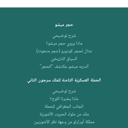
اللوح؟
حجر ميشو
شرح توضيحي
ماذا يروي حجر ميشو؟
مثال لحجر كودورو (حجر منحوت)
السياق التاريخيّ
أندريه ميشو، مكتشِف "الحجر"
الحملة العسكريّة الثامنة للملك سرجون الثاني
شرح توضيحي
ماذا يخبرنا اللوح؟
الجانب الجغرافيّ للحملة
ملك من ملوك الحروب الآشوريّة
مملكة أورارتو من وجهة نظر الآشوريين