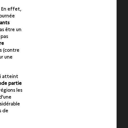
. En effet,
journée
pants
as être un
 pas
re
s (contre
ur une
i atteint
nde partie
égions les
 d'une
sidérable
s de