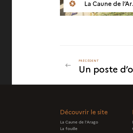
La Caune de l’Arago en 1990
PRÉCÉDENT
PRÉCÉDENT
Un poste d’
LA
DÉCOUVERTE
Découvrir le site
La Caune de l’Arago
La fouille