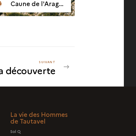
Caune de l'Arago vue du ciel
SUIVANT
SUIVANT
a découverte
LA
DÉCOUVERTE
La vie des Hommes
de Tautavel
Sol Q