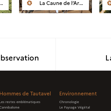
La Caune de l’Arago en 2017
observation
L
Hommes de Tautavel
Environnement
Les restes emblématiques
Chronologie
Cannibalisme
Le Paysage Végétal