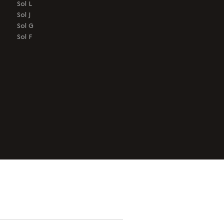
Sol L
Sol J
Sol G
Sol F
trans.bandeau_cutlure.archeo