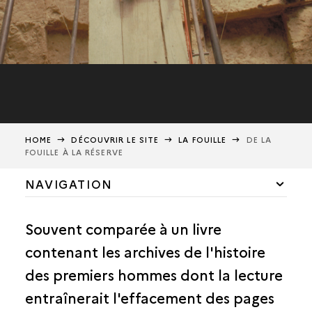
HOME
DÉCOUVRIR LE SITE
LA FOUILLE
DE LA
FOUILLE À LA RÉSERVE
NAVIGATION
LA CAUNE DE L’ARAGO
Souvent comparée à un livre
LA FOUILLE
contenant les archives de l'histoire
DE LA FOUILLE À LA RÉSERVE
des premiers hommes dont la lecture
L’ENREGISTREMENT DU SOL
entraînerait l'effacement des pages
L’ENREGISTREMENT DES OBJETS