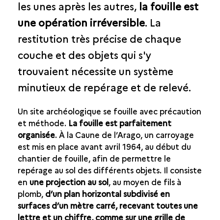
les unes après les autres,
la fouille est
LE TAMISAGE, LE LAVAGE ET LE TRI
une opération irréversible
. La
LE CLASSEMENT
restitution très précise de chaque
L’ENREGISTREMENT NUMÉRIQUE
couche et des objets qui s'y
LE MUSÉE
trouvaient nécessite un système
PROGRESSION DES FOUILLES SOUS FORME DE
CHRONOLOGIE
minutieux de repérage et de relevé.
Un site archéologique se fouille avec précaution
et méthode.
La fouille est parfaitement
organisée
. À la Caune de l’Arago, un carroyage
est mis en place avant avril 1964, au début du
chantier de fouille, afin de permettre le
repérage au sol des différents objets. Il consiste
en
une projection au sol
, au moyen de fils à
plomb,
d’un plan horizontal subdivisé en
surfaces d’un mètre carré, recevant toutes une
lettre et un chiffre, comme sur une grille de