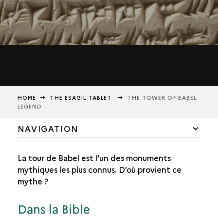
HOME
THE ESAGIL TABLET
THE TOWER OF BABEL
LEGEND
NAVIGATION
LABEL
La tour de Babel est l’un des monuments
WHAT DOES THE TABLET TELL US?
mythiques les plus connus. D’où provient ce
mythe ?
MESOPOTAMIAN MATHEMATICS
THE ARCHITECTURE OF THE ZIGGURAT
Dans la Bible