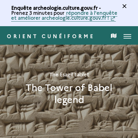
Enquête archeologie.culture.gouv.fr -
Prenez 3 minutes pour
répondre à l'enquête
et améliorer archeologie.culture.gouv.fr !
ORIENT CUNÉIFORME
MENU
MAP
OF
THE
The Esagil tablet
The Tower of Babel
COLLECTION
legend