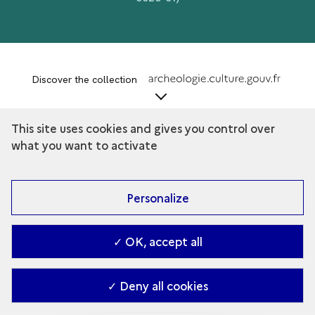
term
Discover the collection
This site uses cookies and gives you control over
what you want to activate
Personalize
✓ OK, accept all
✓ Deny all cookies
Contact
-
Accessibilité : Partiellement conforme
-
Managing cookies
-
2026. Ministry of Culture (en)