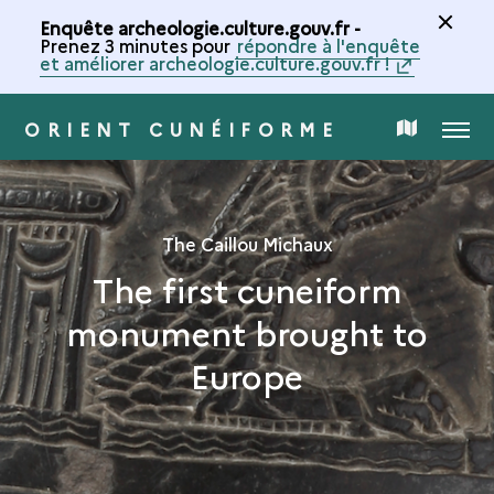
Enquête archeologie.culture.gouv.fr -
Prenez 3 minutes pour
répondre à l'enquête
et améliorer archeologie.culture.gouv.fr !
ORIENT CUNÉIFORME
MENU
MAP
OF
The Caillou Michaux
THE
The first cuneiform
monument brought to
COLLECTION
Europe