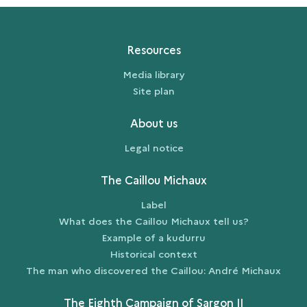
CAILLOU
MICHAUX
TELL
Resources
US?
Media library
Site plan
About us
Legal notice
The Caillou Michaux
Label
What does the Caillou Michaux tell us?
Example of a kudurru
Historical context
The man who discovered the Caillou: André Michaux
The Eighth Campaign of Sargon II