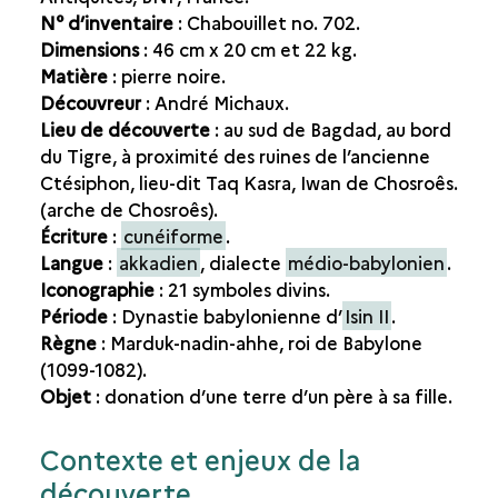
THE MAN WHO DISCOVERED THE CAILLOU: ANDRÉ
N° d’inventaire
: Chabouillet no. 702.
MICHAUX
Dimensions
: 46 cm x 20 cm et 22 kg.
Matière
: pierre noire.
Découvreur
: André Michaux.
Lieu de découverte
: au sud de Bagdad, au bord
du Tigre, à proximité des ruines de l’ancienne
Ctésiphon, lieu-dit Taq Kasra, Iwan de Chosroês.
(arche de Chosroês).
Écriture
:
cunéiforme
.
Langue
:
akkadien
, dialecte
médio-babylonien
.
Iconographie
: 21 symboles divins.
Période
: Dynastie babylonienne d’
Isin II
.
Règne
: Marduk-nadin-ahhe, roi de Babylone
(1099-1082).
Objet
: donation d’une terre d’un père à sa fille.
Contexte et enjeux de la
découverte