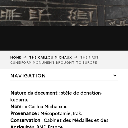
HOME
THE CAILLOU MICHAUX
THE FIRST
CUNEIFORM MONUMENT BROUGHT TO EUROPE
NAVIGATION
LABEL
Nature du document
: stèle de donation-
WHAT DOES THE CAILLOU MICHAUX TELL US?
kudurru.
Nom
: « Caillou Michaux ».
EXAMPLE OF A KUDURRU
Provenance
: Mésopotamie, Irak.
Conservation
: Cabinet des Médailles et des
HISTORICAL CONTEXT
Antiquités, BNF, France.