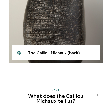
The Caillou Michaux (back)
NEXT
NEXT
What does the Caillou
WHAT
Michaux tell us?
DOES
THE