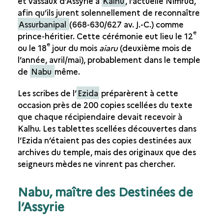
et vassaux d’Assyrie à
Kalhu
, l’actuelle Nimrud,
afin qu’ils jurent solennellement de reconnaître
UN CENTRE ADMINISTRATIF
Assurbanipal
(668-630/627
av. J.-C.
) comme
e
LE CONSERVATOIRE DES SERMENTS
prince-héritier. Cette cérémonie eut lieu le 12
e
ou le 18
jour du mois
aiaru
(deuxième mois de
LES ADÊ D’ASSARHADDON
l’année, avril/mai), probablement dans le temple
L’EZIDA, LIEU DES SERMENTS
de
Nabu
même.
LES SCEAUX
Les scribes de l’
Ezida
préparèrent à cette
occasion près de 200 copies scellées du texte
que chaque récipiendaire devait recevoir à
Kalhu. Les tablettes scellées découvertes dans
l’Ezida n’étaient pas des copies destinées aux
archives du temple, mais des originaux que des
seigneurs mèdes ne vinrent pas chercher.
Nabu, maître des Destinées de
l’Assyrie