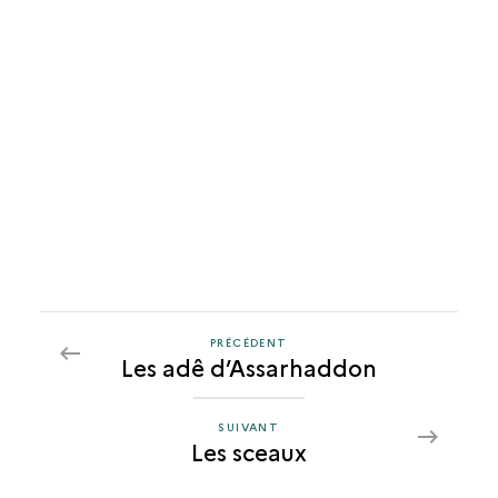
PRÉCÉDENT
PRÉCÉDENT
Les adê d’Assarhaddon
LES
SCEAUX
SUIVANT
SUIVANT
Les sceaux
LES
SCEAUX