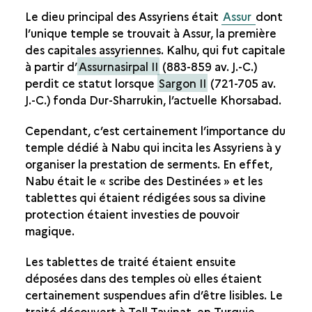
Le dieu principal des Assyriens était
Assur
dont
l’unique temple se trouvait à Assur, la première
des capitales assyriennes. Kalhu, qui fut capitale
à partir d’
Assurnasirpal II
(883-859
av. J.-C.
)
perdit ce statut lorsque
Sargon II
(721-705
av.
J.-C.
) fonda Dur-Sharrukin, l’actuelle Khorsabad.
Cependant, c’est certainement l’importance du
temple dédié à Nabu qui incita les Assyriens à y
organiser la prestation de serments. En effet,
Nabu était le « scribe des Destinées » et les
tablettes qui étaient rédigées sous sa divine
protection étaient investies de pouvoir
magique.
Les tablettes de traité étaient ensuite
déposées dans des temples où elles étaient
certainement suspendues afin d’être lisibles. Le
traité découvert à Tell Tayinat, en Turquie