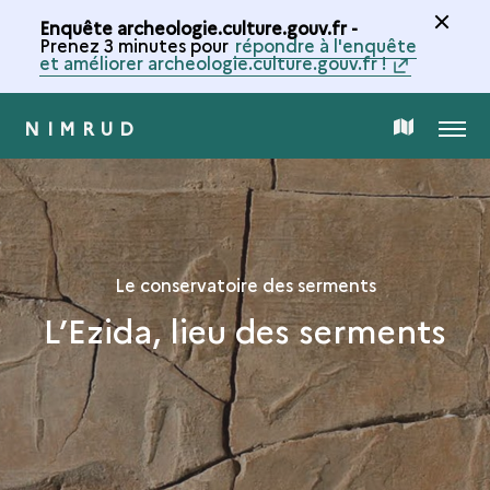
Enquête archeologie.culture.gouv.fr -
Prenez 3 minutes pour
répondre à l'enquête
et améliorer archeologie.culture.gouv.fr !
NIMRUD
MENU
CARTE
DE
LA
Le conservatoire des serments
L’Ezida, lieu des serments
COLLECTION