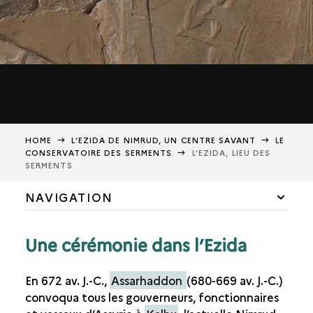
HOME
L’EZIDA DE NIMRUD, UN CENTRE SAVANT
LE
CONSERVATOIRE DES SERMENTS
L’EZIDA, LIEU DES
SERMENTS
NAVIGATION
UN SANCTUAIRE IMPORTANT
Une cérémonie dans l’Ezida
RECRÉER L’EZIDA
En 672
av. J.-C.
,
Assarhaddon
(680-669
av. J.-C.
)
NABU, DIEU DES SCRIBES
convoqua tous les gouverneurs, fonctionnaires
LA BIBLIOTHÈQUE DE L’EZIDA