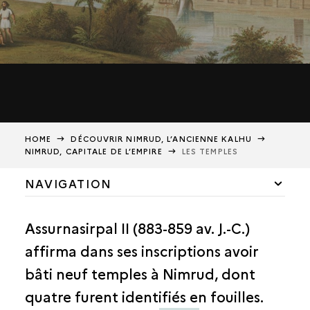
HOME
DÉCOUVRIR NIMRUD, L’ANCIENNE KALHU
NIMRUD, CAPITALE DE L’EMPIRE
LES TEMPLES
NAVIGATION
ER
L’ASSYRIE AU I
MILLÉNAIRE
Assurnasirpal II (883-859 av. J.-C.)
NIMRUD, CAPITALE DE L’EMPIRE
affirma dans ses inscriptions avoir
HISTOIRE DU SITE
bâti neuf temples à Nimrud, dont
LES PALAIS
quatre furent identifiés en fouilles.
LES TEMPLES