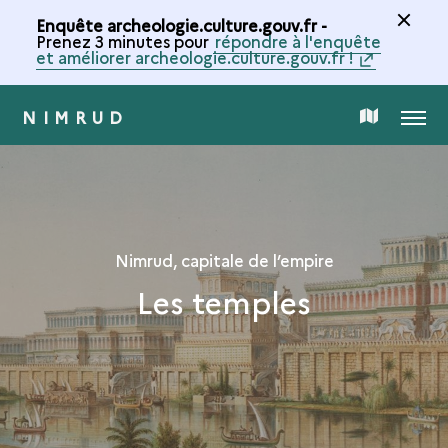
Enquête archeologie.culture.gouv.fr -
Prenez 3 minutes pour
répondre à l'enquête
et améliorer archeologie.culture.gouv.fr !
NIMRUD
MENU
CARTE
DE
LA
Nimrud, capitale de l’empire
Les temples
COLLECTION