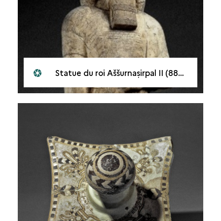
Statue du roi Aššurnaṣirpal II (883-859)