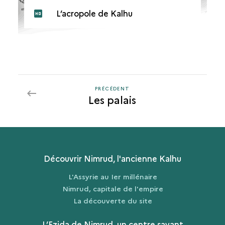
L’acropole de Kalhu
PRÉCÉDENT
PRÉCÉDENT
Les palais
Découvrir Nimrud, l'ancienne Kalhu
L'Assyrie au Ier millénaire
Nimrud, capitale de l'empire
La découverte du site
L’Ezida de Nimrud, un centre savant