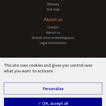
Glossary
Site map
About us
Credits
About us
Grands sites archéologiques
Legal information
This site uses cookies and gives you control over
term
Discover the collection
what you want to activate
Personalize
✓ OK, accept all