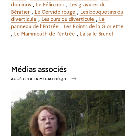
dominos
,
Le Félin noir
,
Les gravures du
Bénitier
,
Le Cervidé rouge
,
Les bouquetins du
diverticule
,
Les ours du diverticule
,
Le
panneau de l'Entrée
,
Les Points de la Gloriette
,
Le Mammouth de l’entrée
,
La salle Brunel
Médias associés
ACCÉDER À LA MÉDIATHÈQUE