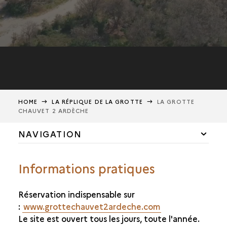
HOME
LA RÉPLIQUE DE LA GROTTE
LA GROTTE
CHAUVET 2 ARDÈCHE
NAVIGATION
LA GROTTE CHAUVET 2 ARDÈCHE
Informations pratiques
UN PROJET D'EXCELLENCE
Réservation indispensable sur
UNE RESTITUTION SCIENTIFIQUE ET ARTISTIQUE
:
www.grottechauvet2ardeche.com
Le site est ouvert tous les jours, toute l'année.