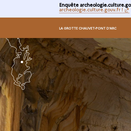
Enquête archeologie.culture.gou
archeologie.culture.gouv.fr !
La
LA GROTTE CHAUVET-PONT D'ARC
Grotte
Chauvet-
Pont
d'Arc
-