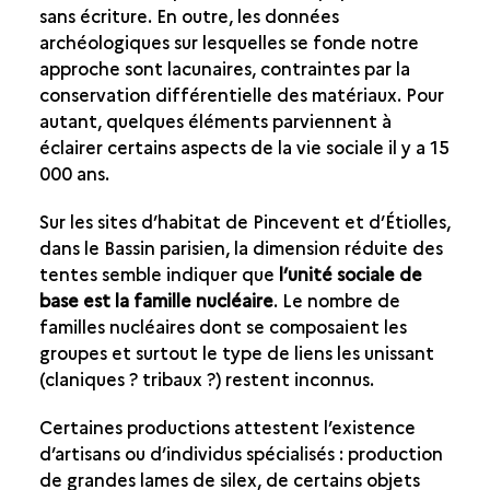
sans écriture. En outre, les données
DES COLLECTEURS
archéologiques sur lesquelles se fonde notre
DES SEMI-NOMADES
approche sont lacunaires, contraintes par la
HABITAT
conservation différentielle des matériaux. Pour
ORGANISATION SOCIALE
autant, quelques éléments parviennent à
HABILLEMENT
éclairer certains aspects de la vie sociale il y a 15
000 ans.
ÉQUIPEMENT
Sur les sites d’habitat de Pincevent et d’Étiolles,
MANIFESTATIONS SYMBOLIQUES
dans le Bassin parisien, la dimension réduite des
tentes semble indiquer que
l’unité sociale de
base est la famille nucléaire
. Le nombre de
familles nucléaires dont se composaient les
groupes et surtout le type de liens les unissant
(claniques ? tribaux ?) restent inconnus.
Certaines productions attestent l’existence
d’artisans ou d’individus spécialisés : production
de grandes lames de silex, de certains objets