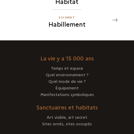
Habitat
HABILLEMENT
SUIVANT
SUIVANT
Habillement
HABILLEMENT
La vie y a 15 000 ans
Temps et espace
Quel environnement ?
Quel mode de vie ?
Équipement
Manifestations symboliques
Sanctuaires et habitats
Art visible, art secret
Sites ornés, sites occupés