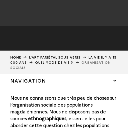
HOME
L'ART PARIÉTAL SOUS ABRIS
LA VIE IL Y A 15
000 ANS
QUEL MODE DE VIE ?
ORGANISATION
SOCIALE
NAVIGATION
TEMPS ET ESPACE
Nous ne connaissons que très peu de choses sur
QUEL ENVIRONNEMENT ?
l’organisation sociale des populations
magdaléniennes. Nous ne disposons pas de
QUEL MODE DE VIE ?
sources
ethnographiques
, essentielles pour
DES CHASSEURS-CUEILLEURS
aborder cette question chez les populations