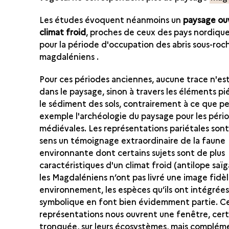
Les études évoquent néanmoins un
paysage ou
climat froid
, proches de ceux des pays nordique
pour la période d'occupation des abris sous-roc
magdaléniens .
Pour ces périodes anciennes, aucune trace n'es
dans le paysage, sinon à travers les éléments p
le sédiment des sols, contrairement à ce que p
exemple l'archéologie du paysage pour les péri
médiévales. Les représentations pariétales son
sens un témoignage extraordinaire de la faune
environnante dont certains sujets sont de plus
caractéristiques d'un climat froid (antilope saï
les Magdaléniens n’ont pas livré une image fidèl
environnement, les espèces qu’ils ont intégrées
symbolique en font bien évidemment partie. C
représentations nous ouvrent une fenêtre, cer
tronquée, sur leurs écosystèmes, mais complém