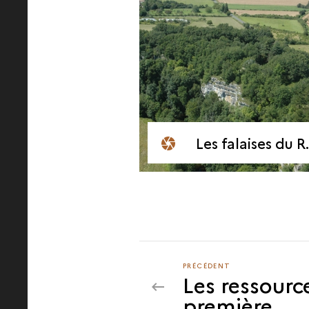
Les falaises du Roc-aux-Sorciers
PRÉCÉDENT
PRÉCÉDENT
Les ressourc
première