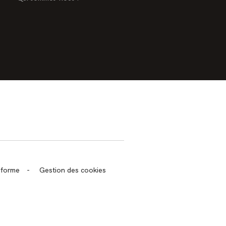
trans.bandeau_cutlure.archeo
onforme
-
Gestion des cookies