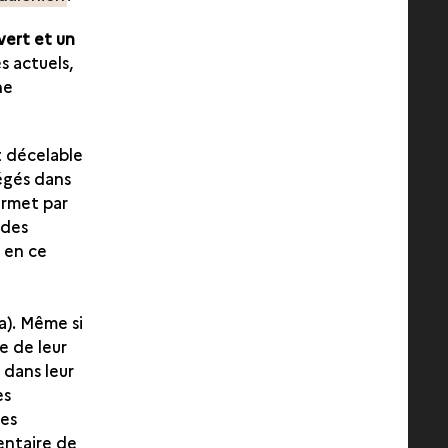
vert et un
s actuels,
he
t décelable
iégés dans
ermet par
odes
t en ce
ga). Même si
e de leur
 dans leur
es
tes
entaire de