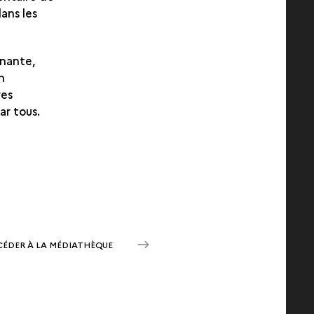
dans les
nnante,
n
res
ar tous.
CÉDER À LA MÉDIATHÈQUE