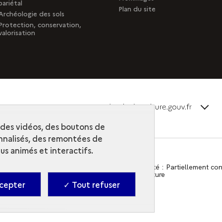
pariétal
Plan du site
Archéologie des sols
Protection, conservation,
valorisation
terms_
Découvrir la collection
r des vidéos, des boutons de
nalisés, des remontées de
s animés et interactifs.
Contact
-
Accessibilité : Partiellement c
-
Ministère de la Culture
cepter
✓ Tout refuser