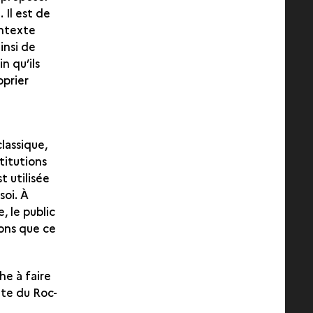
 Il est de
ontexte
ainsi de
n qu’ils
oprier
e
classique,
stitutions
t utilisée
oi. À
, le public
ions que ce
he à faire
site du Roc-