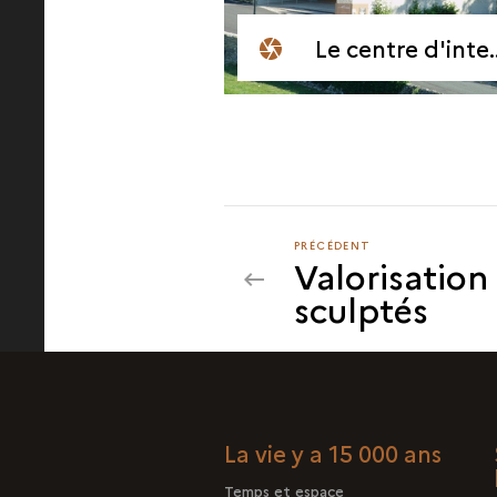
Le centre d'interprétation du Roc-aux-Sorciers
PRÉCÉDENT
PRÉCÉDENT
Valorisation
sculptés
La vie y a 15 000 ans
Temps et espace