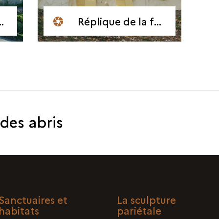
Réplique de la frise sculptée du Roc-aux-Sorciers
 des abris
Sanctuaires et
La sculpture
habitats
pariétale