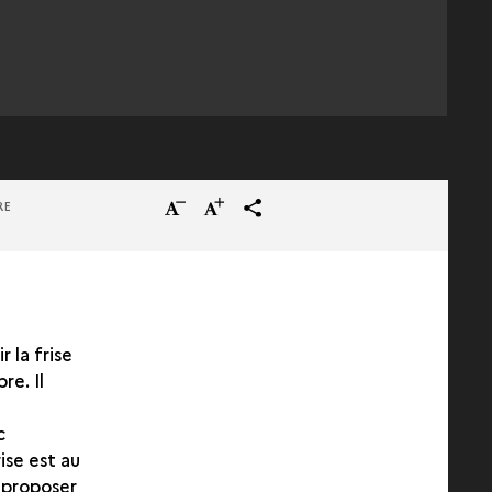
Réduire
Augmenter
terms_trans.social.share
RE
la
la
taille
taille
du
du
texte
texte
 la frise
re. Il
c
ise est au
e proposer