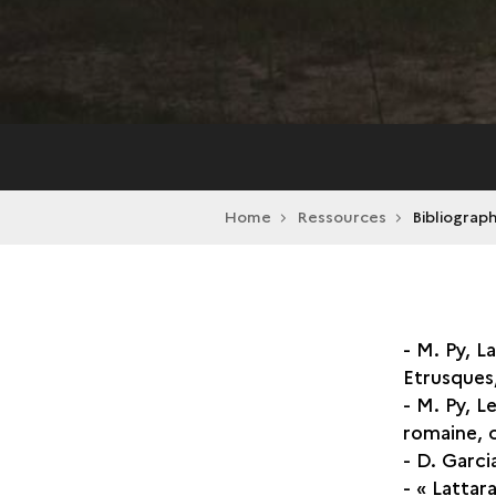
Home
Ressources
Bibliograp
- M. Py, L
Etrusques,
- M. Py, L
romaine, 
- D. Garci
- « Lattar