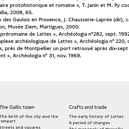
uaire protohistorique et romaine », T. Janin et M. Py co
llia, 2008, 65.
 des Gaulois en Provence, J. Chausserie-Laprée (dir), 
ion, Musée Ziem, Martigues, 2000.
le préromaine de Lattes », Archéologia n°282, sept. 199
plexe archéologique de Lattes », Archéologia n° 220, 
es, près de Montpellier un port retrouvé après dix-sept 
nt », Archéologia n° 31, nov. 1969.
The Gallic town
Crafts and trade
The birth of the city and the
The early history of Lattes
rampart
A period of changes
Streets and squares
The monopoly of Marseille