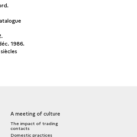
ord.
catalogue
2.
déc. 1986.
siècles
A meeting of culture
The impact of trading
contacts
Domestic practices