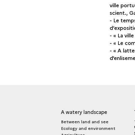
ville port
scient., Ga
- Le temps
d’exposit
- « La vil
- « Le com
- « A latt
d'enliseme
A watery landscape
Between land and see
Ecology and environment
Agriculture