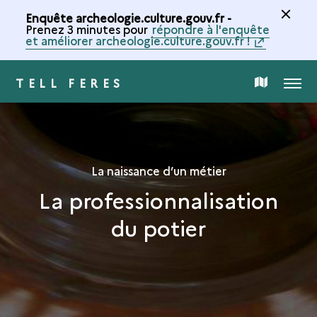
Enquête archeologie.culture.gouv.fr -
Prenez 3 minutes pour
répondre à l'enquête
et améliorer archeologie.culture.gouv.fr !
TELL FERES
MENU
CARTE
DE
LA
La naissance d’un métier
La professionnalisation
COLLECTION
du potier