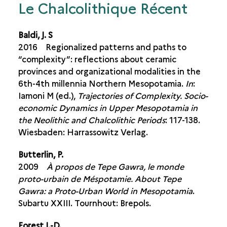
Le Chalcolithique Récent
Baldi, J. S
2016 Regionalized patterns and paths to
“complexity”: reflections about ceramic
provinces and organizational modalities in the
6th-4th millennia Northern Mesopotamia.
In
:
Iamoni M (ed.),
Trajectories of Complexity. Socio-
economic Dynamics in Upper Mesopotamia in
the Neolithic and Chalcolithic Periods
: 117-138.
Wiesbaden: Harrassowitz Verlag.
Butterlin, P.
2009
À propos de Tepe Gawra, le monde
proto-urbain de Méspotamie. About Tepe
Gawra: a Proto-Urban World in Mesopotamia
.
Subartu XXIII. Tournhout: Brepols.
Forest J.-D.