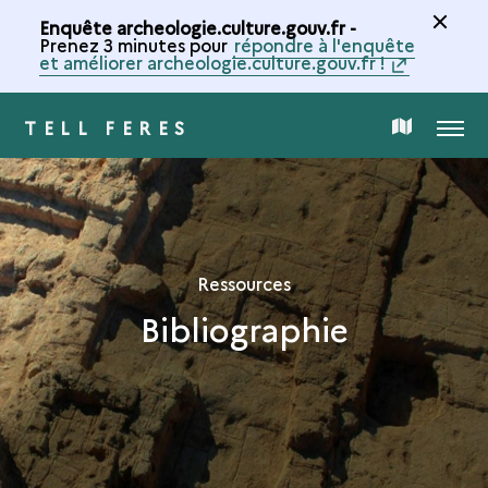
Enquête archeologie.culture.gouv.fr -
Prenez 3 minutes pour
répondre à l'enquête
et améliorer archeologie.culture.gouv.fr !
TELL FERES
MENU
CARTE
DE
LA
Ressources
Bibliographie
COLLECTION