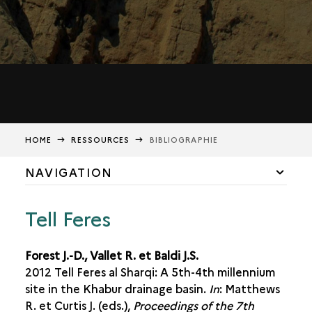
HOME
RESSOURCES
BIBLIOGRAPHIE
NAVIGATION
MÉDIATHÈQUE
Tell Feres
BIBLIOGRAPHIE
Forest J.-D., Vallet R. et Baldi J.S.
2012 Tell Feres al Sharqi: A 5th-4th millennium
site in the Khabur drainage basin.
In
: Matthews
R. et Curtis J. (eds.),
Proceedings of the 7th