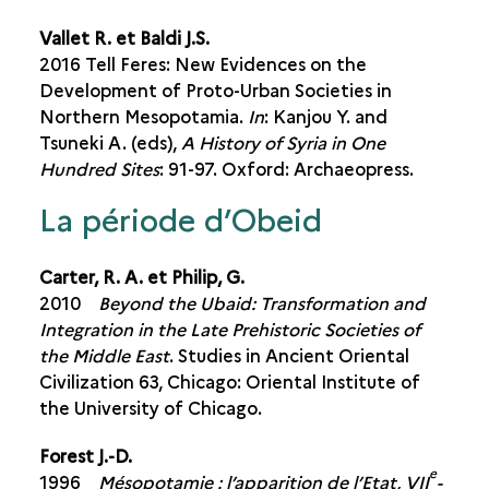
Vallet R. et Baldi J.S.
2016 Tell Feres: New Evidences on the
Development of Proto-Urban Societies in
Northern Mesopotamia.
In
: Kanjou Y. and
Tsuneki A. (eds),
A History of Syria in One
Hundred Sites
: 91-97. Oxford: Archaeopress.
La période d’Obeid
Carter, R. A. et Philip, G.
2010
Beyond the Ubaid: Transformation and
Integration in the Late Prehistoric Societies of
the Middle East
. Studies in Ancient Oriental
Civilization 63, Chicago: Oriental Institute of
the University of Chicago.
Forest J.-D.
e
1996
Mésopotamie : l’apparition de l’Etat, VII
-