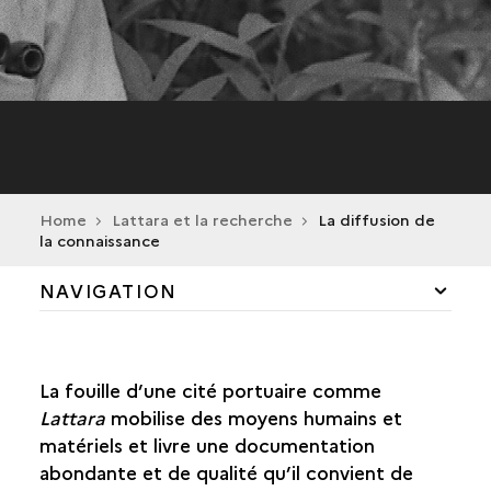
Home
Lattara et la recherche
La diffusion de
la connaissance
NAVIGATION
HENRI PRADES, LA DÉCOUVERTE DU SITE
La fouille d’une cité portuaire comme
DE NOUVELLES FOUILLES
Lattara
mobilise des moyens humains et
matériels et livre une documentation
UNE ÉQUIPE INTERNATIONALE
abondante et de qualité qu’il convient de