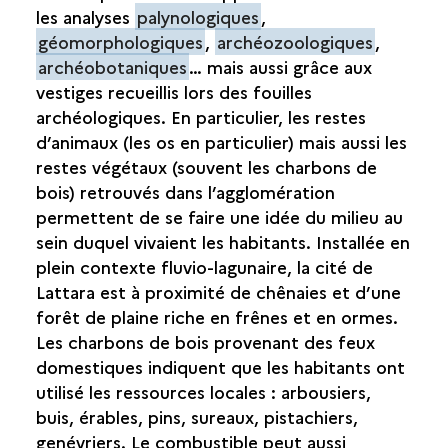
les analyses
palynologiques
,
L'ÉLEVAGE ET LA CHASSE
géomorphologiques
,
archéozoologiques
,
archéobotaniques
… mais aussi grâce aux
LA PÊCHE
vestiges recueillis lors des fouilles
archéologiques. En particulier, les restes
LES SITES PROTOHISTORIQUES DU MIDI
d’animaux (les os en particulier) mais aussi les
restes végétaux (souvent les charbons de
bois) retrouvés dans l’agglomération
permettent de se faire une idée du milieu au
sein duquel vivaient les habitants. Installée en
plein contexte fluvio-lagunaire, la cité de
Lattara est à proximité de chênaies et d’une
forêt de plaine riche en frênes et en ormes.
Les charbons de bois provenant des feux
domestiques indiquent que les habitants ont
utilisé les ressources locales : arbousiers,
buis, érables, pins, sureaux, pistachiers,
genévriers. Le combustible peut aussi