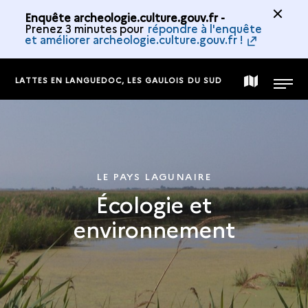
Enquête archeologie.culture.gouv.fr -
Prenez 3 minutes pour
répondre à l'enquête
et améliorer archeologie.culture.gouv.fr !
LATTES EN LANGUEDOC, LES GAULOIS DU SUD
CARTE
MENU
DE
LA
LE PAYS LAGUNAIRE
Écologie et
COLLECTION
environnement