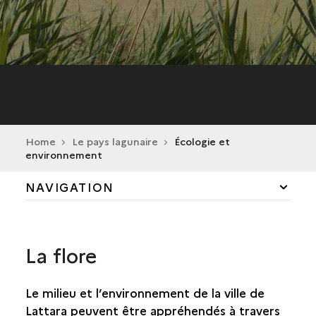
Home
Le pays lagunaire
Écologie et
environnement
NAVIGATION
ENTRE TERRE ET EAU
La flore
ÉCOLOGIE ET ENVIRONNEMENT
Le milieu et l’environnement de la ville de
L'AGRICULTURE
Lattara peuvent être appréhendés à travers