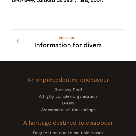
PREVIOUS
PREVIOUS
Information for divers
An unprecedented endeavour
Germany First!
A highly complex organisation
D-Day
Assessment of the landings
A heritage destined to disappear
Degradation due to multiple causes