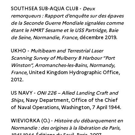
SOUTHSEA SUB-AQUA CLUB -
Deux
remorqueurs : Rapport d’enquête sur des épaves
de la Seconde Guerre Mondiale signalées comme
étant le HMRT Sesame et le USS Partridge, Baie
de Seine, Normandie, France
, décembre 2019.
UKHO -
Multibeam and Terrestrial Laser
Scanning Survey of Mulberry B Harbour “Port
Winston”, Arromanches-les-Bains, Normandy,
France
, United Kingdom Hydrographic Office,
2012.
US NAVY -
ONI 226 – Allied Landing Craft and
Ships
, Navy Department, Office of the Chief
of Naval Operations, Washington, 7 April 1944.
WIEVIORKA (O.) -
Histoire du débarquement en
Normandie : des origines à la libération de Paris,
1941-1944
, Éditions du Seuil, Paris, 2007.