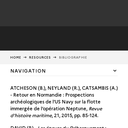
HOME
RESOURCES
BIBLIOGRAPHIE
NAVIGATION
GLOSSARY
ATCHESON (B.), NEYLAND (R.), CATSAMBIS (A.)
MEDIA LIBRARY
- Retour en Normandie : Prospections
archéologiques de l’US Navy sur la flotte
INFORMATION FOR DIVERS
immergée de l’opération Neptune,
Revue
d’histoire maritime
, 21, 2015, pp. 85-124.
BIBLIOGRAPHY
DAVID (P.) -
Les épaves du Débarquement :