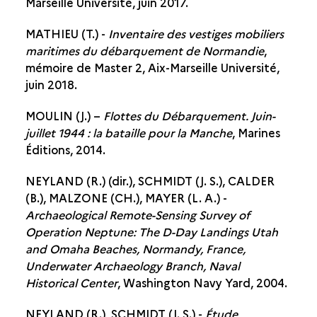
Marseille Université, juin 2017.
MATHIEU (T.) -
Inventaire des vestiges mobiliers
maritimes du débarquement de Normandie
,
mémoire de Master 2, Aix-Marseille Université,
juin 2018.
MOULIN (J.) –
Flottes du Débarquement. Juin-
juillet 1944 : la bataille pour la Manche
, Marines
Éditions, 2014.
NEYLAND (R.) (dir.), SCHMIDT (J. S.), CALDER
(B.), MALZONE (CH.), MAYER (L. A.) -
Archaeological Remote-Sensing Survey of
Operation Neptune: The D-Day Landings Utah
and Omaha Beaches, Normandy, France,
Underwater Archaeology Branch, Naval
Historical Center
, Washington Navy Yard, 2004.
NEYLAND (R.), SCHMIDT (J. S.) -
Étude