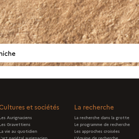
niche
Cultures et sociétés
La recherche
Les Aurignaciens
La recherche dans la grotte
Les Gravettiens
Le programme de recherche
La vie au quotidien
Les approches croisées
L'art pariétal aurignacien
L'équipe de recherche