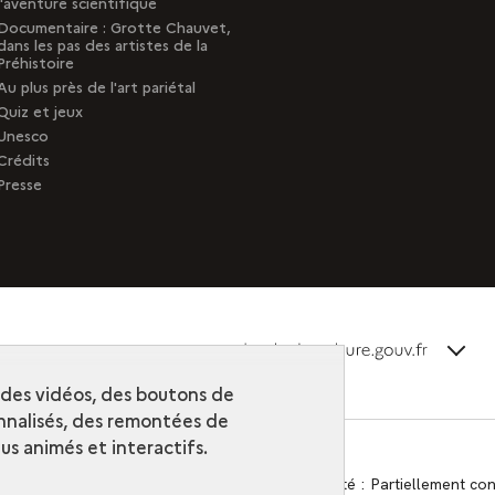
l'aventure scientifique
Documentaire : Grotte Chauvet,
dans les pas des artistes de la
Préhistoire
Au plus près de l'art pariétal
Quiz et jeux
Unesco
Crédits
Presse
terms_
Découvrir la collection
r des vidéos, des boutons de
nalisés, des remontées de
s animés et interactifs.
Contact
-
Accessibilité : Partiellement c