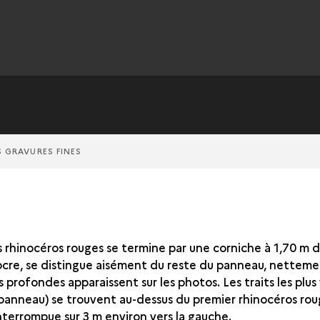
S GRAVURES FINES
s rhinocéros rouges se termine par une corniche à 1,70 m d
 ocre, se distingue aisément du reste du panneau, nettement
us profondes apparaissent sur les photos. Les traits les plu
u panneau) se trouvent au-dessus du premier rhinocéros roug
terrompue sur 3 m environ vers la gauche.