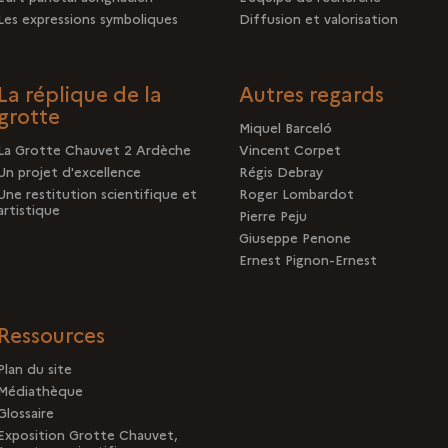
Les expressions symboliques
Diffusion et valorisation
La réplique de la
Autres regards
grotte
Miquel Barceló
La Grotte Chauvet 2 Ardèche
Vincent Corpet
Un projet d'excellence
Régis Debray
Une restitution scientifique et
Roger Lombardot
artistique
Pierre Peju
Giuseppe Penone
Ernest Pignon-Ernest
Ressources
Plan du site
Médiathèque
Glossaire
Exposition Grotte Chauvet,