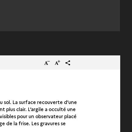
Réduire
Augmenter
terms_trans.social.share
la
la
taille
taille
du
du
texte
texte
u sol. La surface recouverte d’une
 plus clair. L’argile a occulté une
s visibles pour un observateur placé
e de la frise. Les gravures se