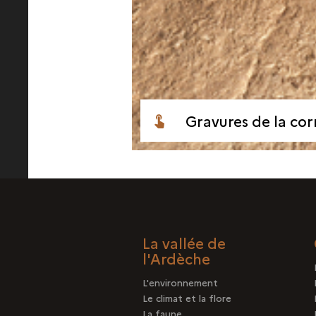
Gravures de la cor
La vallée de
l'Ardèche
L'environnement
Le climat et la flore
La faune