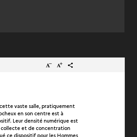
Réduire
Augmenter
terms_trans.social.share
la
la
taille
taille
du
du
texte
texte
s, cette vaste salle, pratiquement
rocheux en son centre est à
ositif. Leur densité numérique est
e collecte et de concentration
joué ce dispositif pour les Hommes