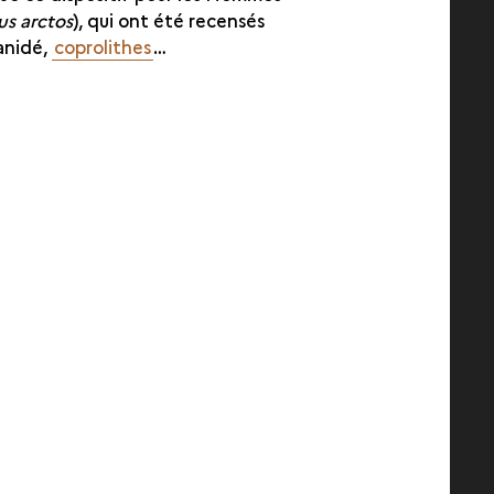
us arctos
), qui ont été recensés
anidé,
coprolithes
…