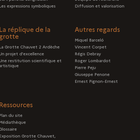
Les expressions symboliques
Diffusion et valorisation
La réplique de la
Autres regards
grotte
Miquel Barceló
La Grotte Chauvet 2 Ardèche
Vincent Corpet
Un projet d'excellence
Régis Debray
Une restitution scientifique et
Roger Lombardot
artistique
Pierre Peju
Giuseppe Penone
Ernest Pignon-Ernest
Ressources
Plan du site
Médiathèque
Glossaire
Exposition Grotte Chauvet,