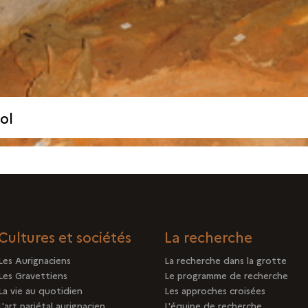
ol
Cultures et sociétés
La recherche
Les Aurignaciens
La recherche dans la grotte
Les Gravettiens
Le programme de recherche
La vie au quotidien
Les approches croisées
L'art pariétal aurignacien
L'équipe de recherche