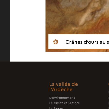
Crânes d’ours au s
La vallée de
l'Ardèche
L'environnement
Le climat et la flore
La faune