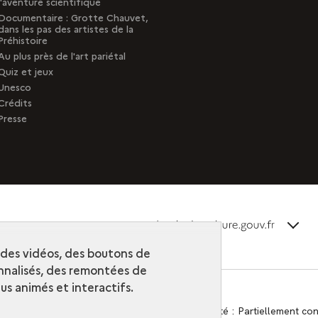
l'aventure scientifique
Documentaire : Grotte Chauvet,
dans les pas des artistes de la
Préhistoire
Au plus près de l'art pariétal
Quiz et jeux
Unesco
Crédits
Presse
terms_
Découvrir la collection
r des vidéos, des boutons de
nalisés, des remontées de
s animés et interactifs.
Contact
-
Accessibilité : Partiellement c