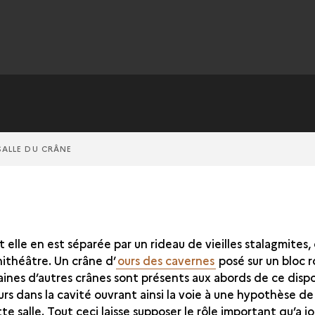
SALLE DU CRÂNE
ont elle en est séparée par un rideau de vieilles stalagmite
hithéâtre. Un crâne d’
ours des cavernes
posé sur un bloc 
zaines d’autres crânes sont présents aux abords de ce disp
eurs dans la cavité ouvrant ainsi la voie à une hypothèse d
e salle. Tout ceci laisse supposer le rôle important qu’a 