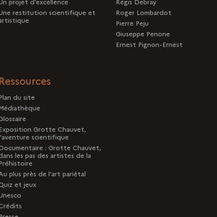
Un projet d'excellence
Régis Debray
Une restitution scientifique et
Roger Lombardot
artistique
Pierre Peju
Giuseppe Penone
Ernest Pignon-Ernest
Ressources
Plan du site
Médiathèque
Glossaire
Exposition Grotte Chauvet,
l'aventure scientifique
Documentaire : Grotte Chauvet,
dans les pas des artistes de la
Préhistoire
Au plus près de l'art pariétal
Quiz et jeux
Unesco
Crédits
Presse