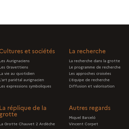
Cultures et sociétés
La recherche
Les Aurignaciens
La recherche dans la grotte
Les Gravettiens
Le programme de recherche
La vie au quotidien
Les approches croisées
L'art pariétal aurignacien
L'équipe de recherche
Les expressions symboliques
Diffusion et valorisation
La réplique de la
Autres regards
grotte
Miquel Barceló
La Grotte Chauvet 2 Ardèche
Vincent Corpet