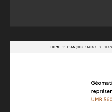
HOME
FRANÇOIS BALEUX
FRAN
Géomatic
représen
UMR 56