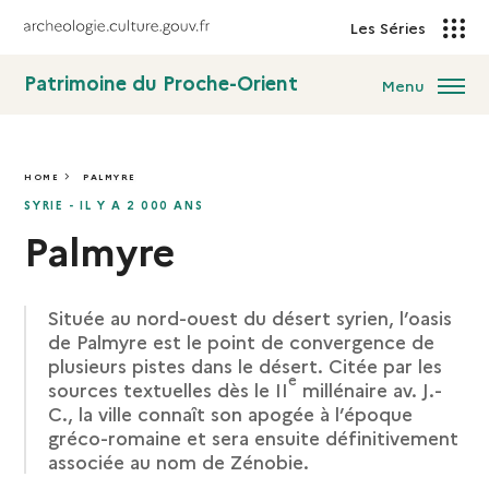
Les Séries
Patrimoine du Proche-Orient
Menu
HOME
PALMYRE
PALMYRE
SYRIE - IL Y A 2 000 ANS
Palmyre
Située au nord-ouest du désert syrien, l’oasis
de Palmyre est le point de convergence de
plusieurs pistes dans le désert. Citée par les
e
sources textuelles dès le II
millénaire av. J.-
C., la ville connaît son apogée à l’époque
gréco-romaine et sera ensuite définitivement
associée au nom de Zénobie.