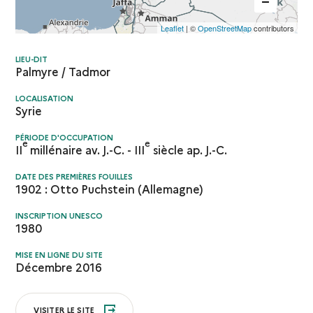
Leaflet
| ©
OpenStreetMap
contributors
LIEU-DIT
Palmyre / Tadmor
LOCALISATION
Syrie
PÉRIODE D'OCCUPATION
e
e
II
millénaire av. J.-C. - III
siècle ap. J.-C.
DATE DES PREMIÈRES FOUILLES
1902 : Otto Puchstein (Allemagne)
INSCRIPTION UNESCO
1980
MISE EN LIGNE DU SITE
Décembre 2016
VISITER LE SITE