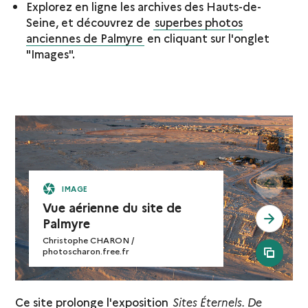
Explorez en ligne les archives des Hauts-de-
Seine, et découvrez de
superbes photos
anciennes de Palmyre
en cliquant sur l'onglet
"Images".
see pr
IMAGE
Vue aérienne du site de
see ne
Palmyre
Christophe CHARON /
photoscharon.free.fr
see al
Ce site prolonge l'exposition
Sites Éternels. De