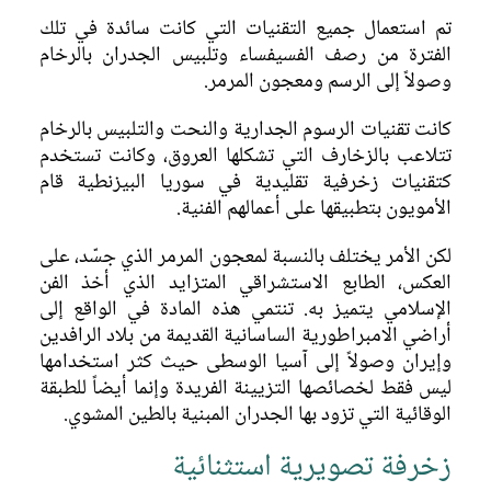
تم استعمال جميع التقنيات التي كانت سائدة في تلك
الفترة من رصف الفسيفساء وتلبيس الجدران بالرخام
وصولاً إلى الرسم ومعجون المرمر.
كانت تقنيات الرسوم الجدارية والنحت والتلبيس بالرخام
تتلاعب بالزخارف التي تشكلها العروق، وكانت تستخدم
كتقنيات زخرفية تقليدية في سوريا البيزنطية قام
الأمويون بتطبيقها على أعمالهم الفنية.
لكن الأمر يختلف بالنسبة لمعجون المرمر الذي جسّد، على
العكس، الطابع الاستشراقي المتزايد الذي أخذ الفن
الإسلامي يتميز به. تنتمي هذه المادة في الواقع إلى
أراضي الامبراطورية الساسانية القديمة من بلاد الرافدين
وإيران وصولاً إلى آسيا الوسطى حيث كثر استخدامها
ليس فقط لخصائصها التزيينة الفريدة وإنما أيضاً للطبقة
الوقائية التي تزود بها الجدران المبنية بالطين المشوي.
زخرفة تصويرية استثنائية