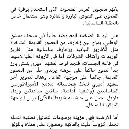
يظهر معجون المرمر المنحوت الذي استخدم بوفرة في
القصور، على النقوش البارزة والغائرة وهو استعمال خاص
بالحقبة الساسانية.
على البوابة الضخمة المعروضة حالياً في متحف دمشق
الوطني، يمزج بين زخارف من العصور القديمة المتأخرة
مثل الأفاريز النباتية وزخارف ساسانية مثل أفاريز
الوريدات وأكتاف الشرفات. أما في الأروقة العليا لاسيما
في قاعة الجلسات، فنجد لوحة لمشهد أميري بنقش بارز
جداً تصور حاكماً على عرشه يرتدي حلّة من العصور
القديمة، جالساً على موجَّهة القاعة. وهناك تصوير آخر
لمشهد أميري تتخذ شخصياته ملامح الأمبراطوريين
الساسانيين (وضعية أمامية، ساقين مباعدتين ورداء
طويل يحمل على حاشيته شريطاً باللآلئ) يزين الواجهة
المركزية للمدخل.
أما الأرضية فهي مزينة برسومات لتماثيل نصفية لنساء
تحملن كؤوساً مليئة بالفاكهة ومصورة على مدلاّة باللؤلؤ،