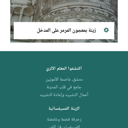
زينة بمعجون المرمر على المدخل
اكتشفوا المعلم الأثريّ
دمشق، عاصمة الأمويّين
جامع في قلب المدينة
أعمال التشييد وإعادة التشييد
الزينة الفسيفسائية
زخرفة فخمة وغامضة
الفسيفساء، فنّ اللون