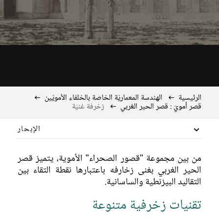
الرئيسية
الهندسة المعماريّة الخاصة بالخلفاء الأمويّين
قصر أمويّ : قصر الحير الغربي
زخرفة غنيّة
الإبحار
موقع مخصّص للحكم
من بين مجموعة "قصور الصحراء" الأموية، يتميز قصر
الحير الغربي بغنى زخارفه باعتبارها نقطة التقاء بين
التقاليد البيزنطية والساسانية.
تقنيات زخرفية متنوعة