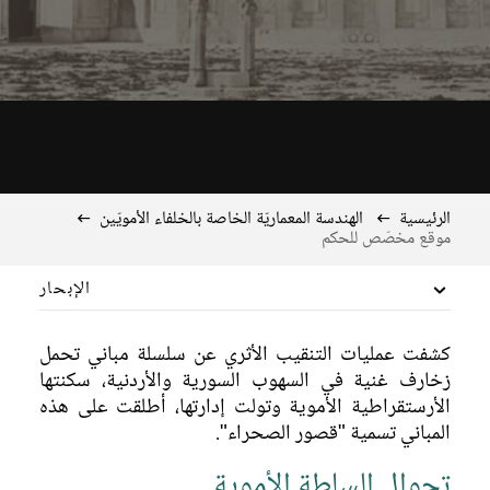
الرئيسية
الهندسة المعماريّة الخاصة بالخلفاء الأمويّين
موقع مخصّص للحكم
الإبحار
عمارة تذكاريّة
كشفت عمليات التنقيب الأثري عن سلسلة مباني تحمل
زخارف غنية في السهوب السورية والأردنية، سكنتها
الزخرفة الأمويّة
الأرستقراطية الأموية وتولت إدارتها، أطلقت على هذه
المباني تسمية "قصور الصحراء".
الأوابد الأثرية والمدونات التاريخية
تجوال السلطة الأموية