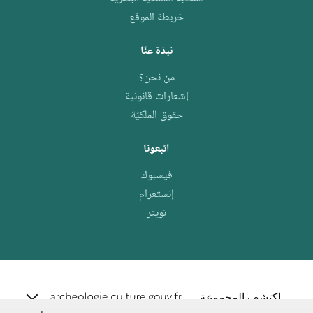
خريطة الموقع
نبذة عنّا
من نحن؟
إشعارات قانونية
حقوق الملكيّة
اتبعونا
فيسبوك
إنستغرام
تويتر
e.archeo
اكتشف المجموعة