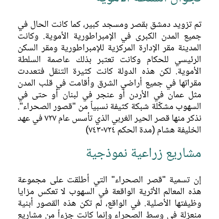
تم تزويد دمشق بقصر ومسجد كبير، كما كانت الحال في
جميع المدن الكبرى في الإمبراطورية الأموية. وكانت
المدينة مقر الإدارة المركزية للإمبراطورية ومقر السكن
الرئيسي للحكام وكانت تعتبر بذلك عاصمة السلطة
الأموية. لكن هذه الدولة كانت كثيرة التنقل فتعددت
مقراتها في جميع أراضي الشرق وأقامت في قلب المدن
مثل عمان في الأردن أو عنجر في لبنان أو حتى في
السهوب مشكّلة شبكة كثيفة نسبياً من "قصور الصحراء".
نذكر منها قصر الحير الغربي الذي تأسس عام ٧٢٧ في عهد
الخليفة هشام (مدة الحكم ٧٢٤-٧٤٣)
مشاريع زراعية نموذجية
إن تسمية "قصر الصحراء" التي أطلقت على مجموعة
هذه المعالم الأثرية الواقعة في السهوب لا تعكس مزايا
وظيفتها الأصلية. في الواقع، لم تكن هذه القصور أبنية
منعزلة في وسط الصحراء وإنما كانت جزءاً من مشاريع