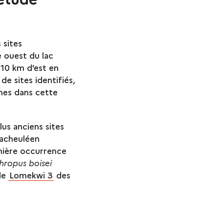
 sites
e ouest du lac
10 km d'est en
e sites identifiés,
nes dans cette
us anciens sites
 acheuléen
emière occurrence
hropus boisei
 de
Lomekwi 3
des