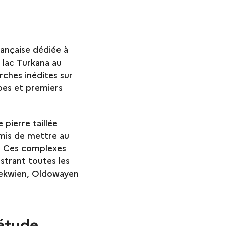
ançaise dédiée à
u lac Turkana au
ches inédites sur
opes et premiers
 pierre taillée
rmis de mettre au
s. Ces complexes
ustrant toutes les
omekwien, Oldowayen
’étude