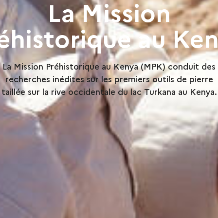
La Mission
éhistorique au Ke
La Mission Préhistorique au Kenya (MPK) conduit des
recherches inédites sur les premiers outils de pierre
taillée sur la rive occidentale du lac Turkana au Kenya.