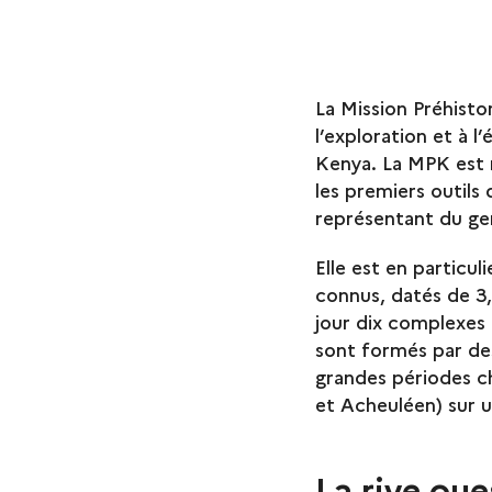
La Mission Préhisto
l’exploration et à l
Kenya. La MPK est 
les premiers outils
représentant du g
Elle est en particul
connus, datés de 3
jour dix complexes 
sont formés par des 
grandes périodes c
et Acheuléen) sur u
La rive oue