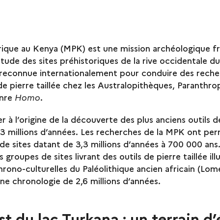
rique au Kenya (MPK) est une mission archéologique fr
’étude des sites préhistoriques de la rive occidentale d
reconnue internationalement pour conduire des recher
 de pierre taillée chez les Australopithèques, Paranthr
enre
Homo
.
ier à l’origine de la découverte des plus anciens outils de
,3 millions d’années. Les recherches de la MPK ont pe
de sites datant de 3,3 millions d’années à 700 000 an
groupes de sites livrant des outils de pierre taillée ill
hrono-culturelles du Paléolithique ancien africain (L
ne chronologie de 2,6 millions d’années.
st du lac Turkana : un terrain d