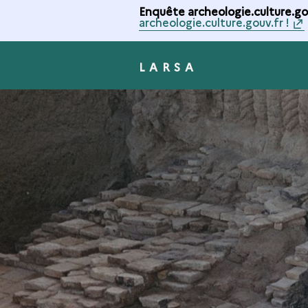
Enquête archeologie.culture.gou
archeologie.culture.gouv.fr !
LARSA