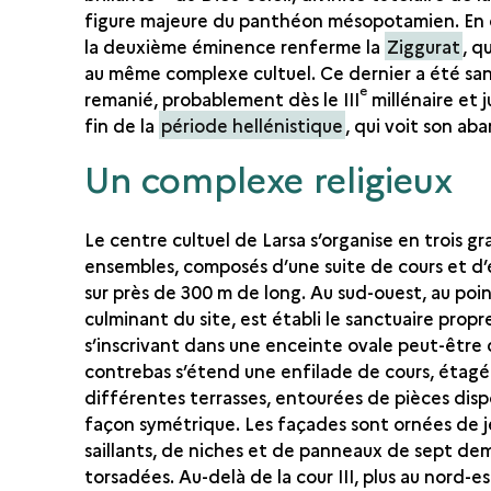
figure majeure du panthéon mésopotamien. En 
la deuxième éminence renferme la
Ziggurat
, q
au même complexe cultuel. Ce dernier a été san
e
remanié, probablement dès le III
millénaire et j
fin de la
période hellénistique
, qui voit son ab
Un complexe religieux
Le centre cultuel de Larsa s’organise en trois g
ensembles, composés d’une suite de cours et d’
sur près de 300 m de long. Au sud-ouest, au poi
culminant du site, est établi le sanctuaire prop
s’inscrivant dans une enceinte ovale peut-être 
contrebas s’étend une enfilade de cours, étagé
différentes terrasses, entourées de pièces dis
façon symétrique. Les façades sont ornées de 
saillants, de niches et de panneaux de sept de
torsadées. Au-delà de la cour III, plus au nord-es