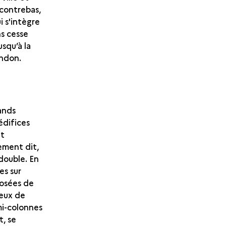
contrebas,
ui s'intègre
s cesse
usqu’à la
andon.
rands
édifices
nt
rement dit,
double. En
es sur
posées de
jeux de
mi-colonnes
t, se