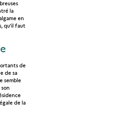
mbreuses
tré la
malgame en
 qu’il faut
le
portants de
te de sa
ne semble
e son
résidence
égale de la