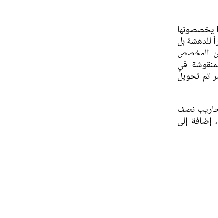
وا يخصصونها
اً للدهشة بل
كان المخصص
لمنقوشة في
ر تم تحويل
محاريب نصف
، إضافة إلى