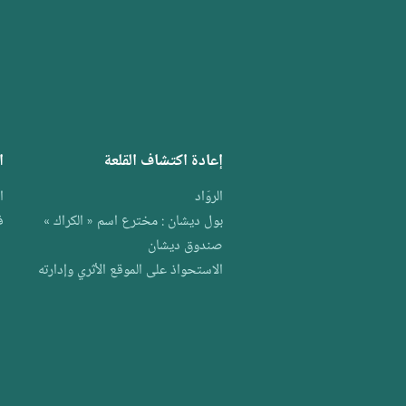
إعادة اكتشاف القلعة
ا
الروّاد
ا
بول ديشان : مخترع اسم « الكراك »
ف
صندوق ديشان
الاستحواذ على الموقع الأثري وإدارته