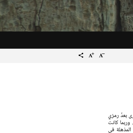
تصغير
زيادة
terms_trans.social.share
حجم
حجم
النص
النص
ى بعدٌ رمزي
وربما كانت
المذهلة في