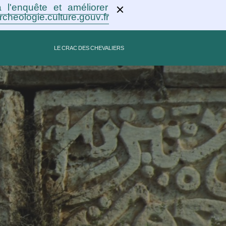
 l'enquête et améliorer
rcheologie.culture.gouv.fr !
LE CRAC DES CHEVALIERS