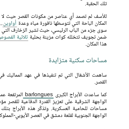
تلك الحقبة.
للأسف لم تصمد أي عناصر من مكونات القصر حيث لا 
المكان الباحة التي تتوسطها نافورة مياه وعدة
أواوين
..
سوى جزء من الباب الرئيسي، حيث تشير الزخارف التي ي
ضمن تجويف تتخلله كوات مزينة بحلية
ثلاثية الفصوص
هذا المكان.
مساحات سكنية متزايدة
ساهمت الأشغال التي تم تنفيذها في عهد المماليك في
القصر.
كما ساعدت الأبراج الكبرى
barlongues
المرتفعة عم
الواجهة الشرقية على تعزيز القدرة الدفاعية للقصر مؤ
مساحات للحامية العسكرية. وتذكّر هذه الأبراج بتلك 
الواجهة الجنوبية لقلعة دمشق في العصر الأيوبي-المملوك