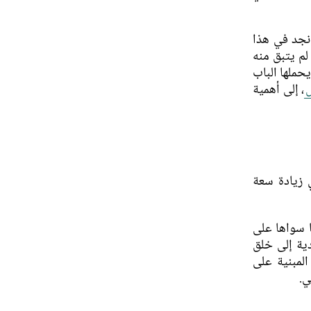
نجد في هذا
 لم يتبق منه
حملها الباب
، إلى أهمية
 زيادة سعة
ا سواها على
دية إلى خلق
المبنية على
ي.