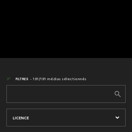
191/191 médias sélectionnés
FILTRES
LICENCE