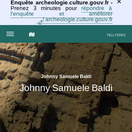
Enquête archeologie.culture.gouv.fr -
Prenez 3 minutes pour
répondre à
l'enquête et améliorer
archeologie.culture.gouv.fr !
الخريطة
TELL FERES
التفاعلية
للمجموعة
Johnny Samuele Baldi
Johnny Samuele Baldi