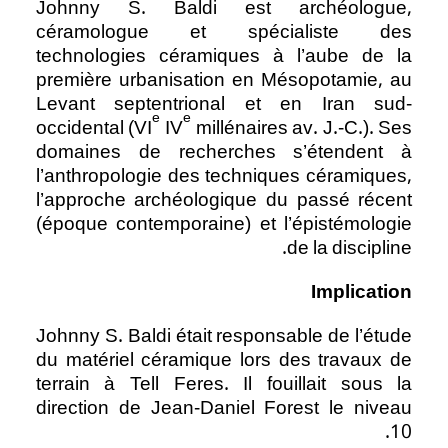
Johnny S. Baldi est archéologue,
céramologue et spécialiste des
technologies céramiques à l’aube de la
première urbanisation en Mésopotamie, au
Levant septentrional et en Iran sud-
e
e
occidental (VI
IV
millénaires av. J.-C.). Ses
domaines de recherches s’étendent à
l’anthropologie des techniques céramiques,
l’approche archéologique du passé récent
(époque contemporaine) et l’épistémologie
de la discipline.
Implication
Johnny S. Baldi était responsable de l’étude
du matériel céramique lors des travaux de
terrain à Tell Feres. Il fouillait sous la
direction de Jean-Daniel Forest le niveau
10.